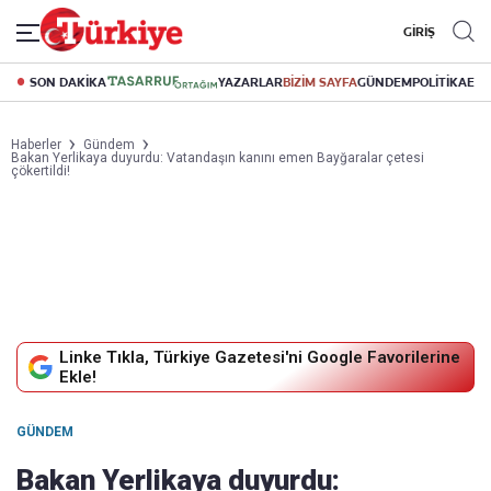
GİRİŞ
SON DAKİKA
YAZARLAR
BİZİM SAYFA
GÜNDEM
POLİTİKA
EK
Haberler
Gündem
Bakan Yerlikaya duyurdu: Vatandaşın kanını emen Bayğaralar çetesi
çökertildi!
Linke Tıkla, Türkiye Gazetesi'ni Google Favorilerine
Ekle!
GÜNDEM
Bakan Yerlikaya duyurdu: