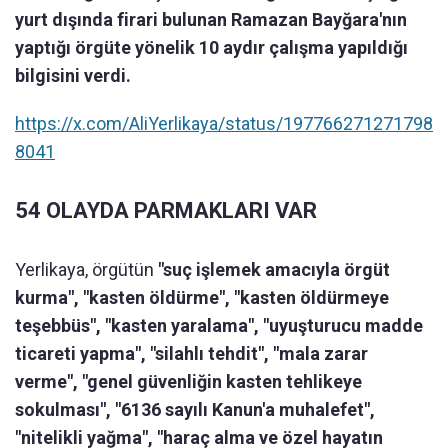
yurt dışında firari bulunan Ramazan Bayğara'nın
yaptığı örgüte yönelik 10 aydır çalışma yapıldığı
bilgisini verdi.
https://x.com/AliYerlikaya/status/197766271271798
8041
54 OLAYDA PARMAKLARI VAR
Yerlikaya, örgütün
"suç işlemek amacıyla örgüt
kurma", "kasten öldürme", "kasten öldürmeye
teşebbüs", "kasten yaralama", "uyuşturucu madde
ticareti yapma", "silahlı tehdit", "mala zarar
verme", "genel güvenliğin kasten tehlikeye
sokulması", "6136 sayılı Kanun'a muhalefet",
"nitelikli yağma", "haraç alma ve özel hayatın