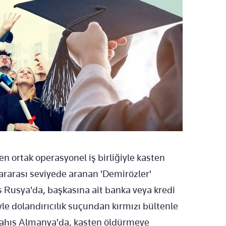
ülen ortak operasyonel iş birliğiyle kasten
ararası seviyede aranan 'Demirözler'
ıs Rusya'da, başkasına ait banka veya kredi
iyle dolandırıcılık suçundan kırmızı bültenle
 şahıs Almanya'da, kasten öldürmeye