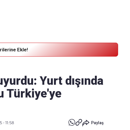
Haber Verin
Editör masamıza bilgi ve materyal
göndermek için
tıklayın
ilerine Ekle!
uyurdu: Yurt dışında
u Türkiye'ye
 - 11:58
Paylaş