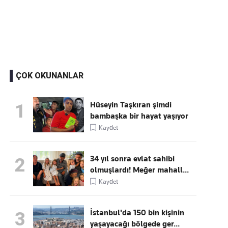
Kaçırmayın
Ücretsiz üye olun, gündemi
şekillendiren gelişmeleri önce siz duyun
ÇOK OKUNANLAR
Hüseyin Taşkıran şimdi
1
bambaşka bir hayat yaşıyor
Kaydet
34 yıl sonra evlat sahibi
2
olmuşlardı! Meğer mahall...
Kaydet
İstanbul'da 150 bin kişinin
3
yaşayacağı bölgede ger...