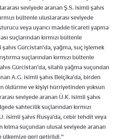
ararası seviyede aranan Ş.S. isimli şahıs
mızı bültenle uluslararası seviyede
uşturucu veya uyarıcı madde ticareti yapma
ması suçlarından kırmızı bültenle
li şahıs Gürcistan'da, yağma, suç işlemek
rıştırma suçlarından kırmızı bültenle
 şahıs Gürcistan'da, silahlı yağma suçundan
nan A.G. isimli şahıs Belçika'da, birden
ten öldürme ve kişiyi hürriyetinden yoksun
rarası seviyede aranan Ü.K. isimli şahıs
elgede sahtecilik suçlarından kırmızı
. isimli şahıs Rusya'da, cebir tehdit veya
sun kılma suçundan ulusal seviyede aranan
 ülkemize geri getirildi."