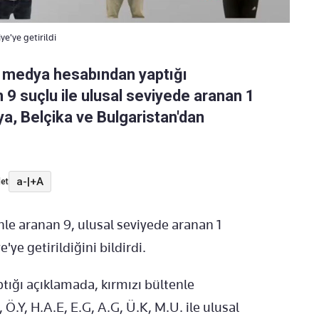
e'ye getirildi
al medya hesabından yaptığı
 9 suçlu ile ulusal seviyede aranan 1
a, Belçika ve Bulgaristan'dan
a-
|
+A
et
enle aranan 9, ulusal seviyede aranan 1
ye getirildiğini bildirdi.
tığı açıklamada, kırmızı bültenle
 Ö.Y, H.A.E, E.G, A.G, Ü.K, M.U. ile ulusal