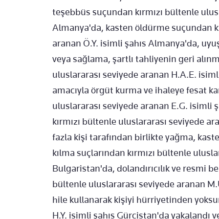
teşebbüs suçundan kırmızı bültenle ulusl
Almanya'da, kasten öldürme suçundan kır
aranan Ö.Y. isimli şahıs Almanya'da, uy
veya sağlama, şartlı tahliyenin geri alın
uluslararası seviyede aranan H.A.E. isim
amacıyla örgüt kurma ve ihaleye fesat ka
uluslararası seviyede aranan E.G. isimli
kırmızı bültenle uluslararası seviyede ara
fazla kişi tarafından birlikte yağma, kas
kılma suçlarından kırmızı bültenle ulusla
Bulgaristan'da, dolandırıcılık ve resmi b
bültenle uluslararası seviyede aranan M.U
hile kullanarak kişiyi hürriyetinden yok
H.Y. isimli şahıs Gürcistan'da yakalandı ve