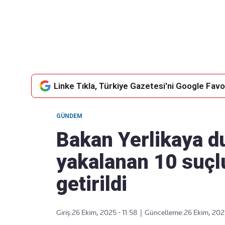
Takip Edin
Favori mecralarınızda haber
akışımıza ulaşın
Linke Tıkla, Türkiye Gazetesi'ni Google Favor
GÜNDEM
Bakan Yerlikaya d
yakalanan 10 suçl
getirildi
Giriş:
26 Ekim, 2025 - 11:58
|
Güncelleme:
26 Ekim, 2025