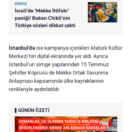
DÜNYA
İsrail'de 'Mekke İttifakı'
paniği! Bakan Chikli'nin
Türkiye sözleri dikkat çekti
İstanbul'da
ise kampanya içerikleri Atatürk Kültür
Merkezi'nin dijital ekranında yer aldı. Ayrıca
İstanbul'un simge yapılarından 15 Temmuz
Şehitler Köprüsü de Mekke Ortak Savunma
Anlaşması kapsamında ülke bayraklarının
renkleriyle aydınlatıldı.
GÜNÜN ÖZETİ