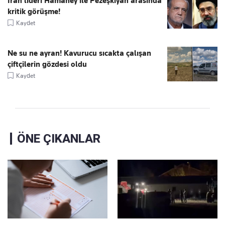
İran lideri Hamaney ile Pezeşkiyan arasında
kritik görüşme!
Kaydet
Ne su ne ayran! Kavurucu sıcakta çalışan
çiftçilerin gözdesi oldu
Kaydet
ÖNE ÇIKANLAR