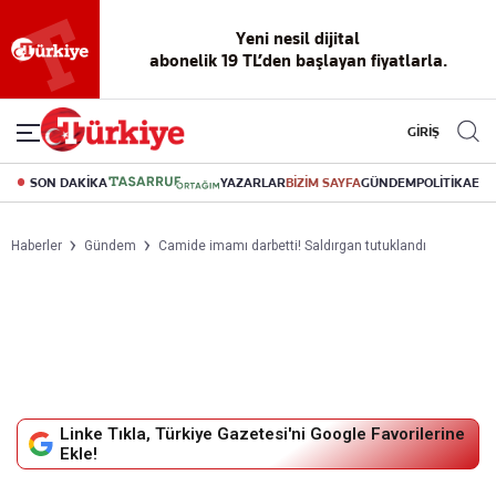
Yeni nesil dijital
abonelik 19 TL’den başlayan fiyatlarla.
GİRİŞ
SON DAKİKA
YAZARLAR
BİZİM SAYFA
GÜNDEM
POLİTİKA
EK
Haberler
Gündem
Camide imamı darbetti! Saldırgan tutuklandı
Linke Tıkla, Türkiye Gazetesi'ni Google Favorilerine
Ekle!