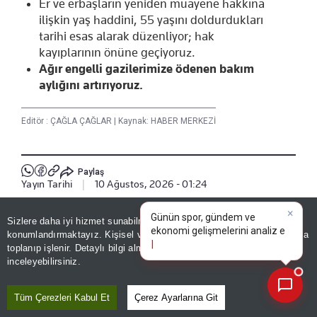
Er ve erbaşların yeniden muayene hakkına
ilişkin yaş haddini, 55 yaşını doldurdukları
tarihi esas alarak düzenliyor; hak
kayıplarının önüne geçiyoruz.
Ağır engelli gazilerimize ödenen bakım
aylığını artırıyoruz.
Editör :
ÇAĞLA ÇAĞLAR
|
Kaynak: HABER MERKEZİ
Paylaş
Yayın Tarihi
|
10 Ağustos, 2026 - 01:24
×
Günün spor, gündem ve
Sizlere daha iyi hizmet sunabilmek adına sitemizde
çerez
Haberle İlgili Daha Fazlası
ekonomi gelişmelerini analiz
konumlandırmaktayız. Kişisel verileriniz, KVKK ve GDPR kapsamında
edin!
toplanıp işlenir. Detaylı bilgi almak için
Aydınlatma Metnimizi
Gündem
📰
Son 30 güne ait haberleri, spor gelişmelerini veya yazar yazılarını sorgulayabilirsiniz.
inceleyebilirsiniz.
Tüm Çerezleri Kabul Et
Çerez Ayarlarına Git
Bizi Takip Edin