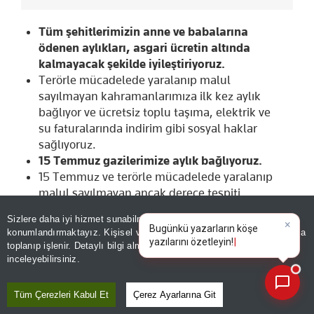
Tüm şehitlerimizin anne ve babalarına
ödenen aylıkları, asgari ücretin altında
kalmayacak şekilde iyileştiriyoruz.
Terörle mücadelede yaralanıp malul
sayılmayan kahramanlarımıza ilk kez aylık
bağlıyor ve ücretsiz toplu taşıma, elektrik ve
su faturalarında indirim gibi sosyal haklar
sağlıyoruz.
15 Temmuz gazilerimize aylık bağlıyoruz.
15 Temmuz ve terörle mücadelede yaralanıp
malul sayılmayan ancak derece tespiti
yapılarak aylık bağlananların aylıklarını
Sizlere daha iyi hizmet sunabilmek adına sitemizde
çerez
artırıyoruz.
konumlandırmaktayız. Kişisel verileriniz, KVKK ve GDPR kapsamında
×
Erbaş ve erler, güvenlik korucuları, askerî
|
toplanıp işlenir. Detaylı bilgi almak için
Aydınlatma Metnimizi
📰
Son 30 güne ait haberleri, spor gelişmelerini veya yazar yazılarını sorgulayabilirsiniz.
öğrenciler ve terör eylemlerinin
inceleyebilirsiniz.
önlenmesinde faydalı olan siviller dahil
olmak üzere vatanımız için canını siper
Tüm Çerezleri Kabul Et
Çerez Ayarlarına Git
eden gazilerimizin aylıklarını artırıyoruz.