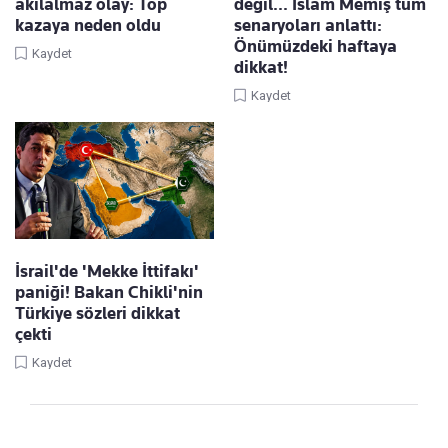
akılalmaz olay: Top
değil... İslam Memiş tüm
kazaya neden oldu
senaryoları anlattı:
Önümüzdeki haftaya
Kaydet
dikkat!
Kaydet
İsrail'de 'Mekke İttifakı'
paniği! Bakan Chikli'nin
Türkiye sözleri dikkat
çekti
Kaydet