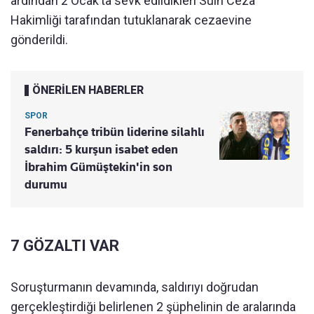
ardından 2 Ocak’ta sevk edildikleri Sulh Ceza
Hakimliği tarafından tutuklanarak cezaevine
gönderildi.
ÖNERİLEN HABERLER
SPOR
Fenerbahçe tribün liderine silahlı
saldırı: 5 kurşun isabet eden
İbrahim Gümüştekin'in son
durumu
7 GÖZALTI VAR
Soruşturmanın devamında, saldırıyı doğrudan
gerçekleştirdiği belirlenen 2 şüphelinin de aralarında