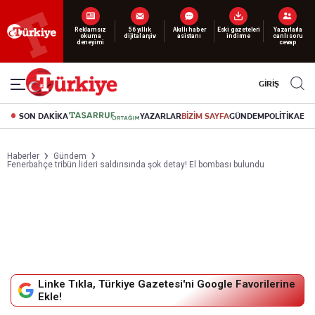
Yeni nesil dijital
abonelik 19 TL’den başlayan fiyatlarla.
GİRİŞ
SON DAKİKA
YAZARLAR
BİZİM SAYFA
GÜNDEM
POLİTİKA
EK
Haberler
Gündem
Fenerbahçe tribün lideri saldırısında şok detay! El bombası bulundu
Linke Tıkla, Türkiye Gazetesi'ni Google Favorilerine
Ekle!