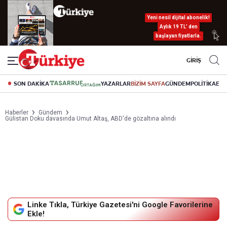
Yeni nesil dijital abonelik!
Aylık 19 TL’ den
başlayan fiyatlarla.
GİRİŞ
SON DAKİKA
YAZARLAR
BİZİM SAYFA
GÜNDEM
POLİTİKA
EK
Haberler
Gündem
Gülistan Doku davasında Umut Altaş, ABD'de gözaltına alındı
Linke Tıkla, Türkiye Gazetesi'ni Google Favorilerine
Ekle!