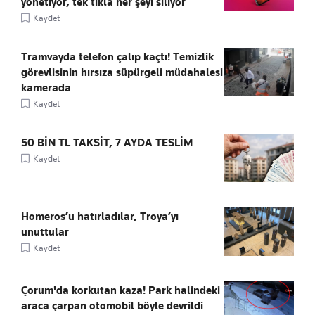
yönetiyor, tek tıkla her şeyi siliyor
Kaydet
Tramvayda telefon çalıp kaçtı! Temizlik
görevlisinin hırsıza süpürgeli müdahalesi
kamerada
Kaydet
50 BİN TL TAKSİT, 7 AYDA TESLİM
Kaydet
Homeros’u hatırladılar, Troya’yı
unuttular
Kaydet
Çorum'da korkutan kaza! Park halindeki
araca çarpan otomobil böyle devrildi