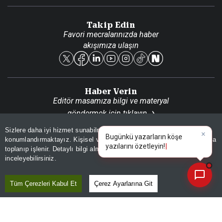
Danışma Telefonları
Takip Edin
Favori mecralarınızda haber
Yasal
akışımıza ulaşın
Reklam Ver
Haber Verin
Editör masamıza bilgi ve materyal
göndermek için
tıklayın
Sizlere daha iyi hizmet sunabilmek adına sitemizde
çerez
×
Bugünkü yazarların köşe
konumlandırmaktayız. Kişisel verileriniz, KVKK ve GDPR kapsamında
yazıların
|
toplanıp işlenir. Detaylı bilgi almak için
Aydınlatma Metnimizi
📰
Son 30 güne ait haberleri, spor gelişmelerini veya yazar yazılarını sorgulayabilirsiniz.
Kaçırmayın
inceleyebilirsiniz.
Ücretsiz üye olun, gündemi
şekillendiren gelişmeleri önce siz duyun
Tüm Çerezleri Kabul Et
Çerez Ayarlarına Git