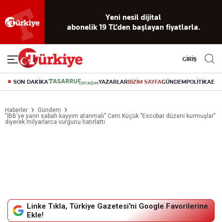
Reklamsız
56 yıllık
Akıllı haber
Eski gazeteleri
Yazarlarla
okuma
dijital arşiv
asistanı
indirme
canlı soru
deneyimi
cevap
GİRİŞ
SON DAKİKA
YAZARLAR
BİZİM SAYFA
GÜNDEM
POLİTİKA
EK
Haberler
Gündem
"İBB'ye yarın sabah kayyım atanmalı" Cem Küçük "Escobar düzeni kurmuşlar"
diyerek milyarlarca vurgunu hatırlattı
Linke Tıkla, Türkiye Gazetesi'ni Google Favorilerine
Ekle!