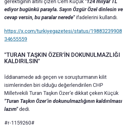
gerektiğinin altını çizen Cem Küçük
"124 milyar TL
ediyor bugünkü parayla. Sayın Özgür Özel dinlesin ve
cevap versin, bu paralar nerede"
ifadelerini kullandı.
https://x.com/turkiyegazetesi/status/19883239908
34655559
"TURAN TAŞKIN ÖZER'İN DOKUNULMAZLIĞI
KALDIRILSIN"
İddianamede adı geçen ve soruşturmanın kilit
isimlerinden biri olduğu değerlendirilen CHP
Milletvekili Turan Taşkın Özer'e dikkat çeken Küçük
"Turan Taşkın Özer’in dokunulmazlığının kaldırılması
lazım"
dedi.
#r-1159260#