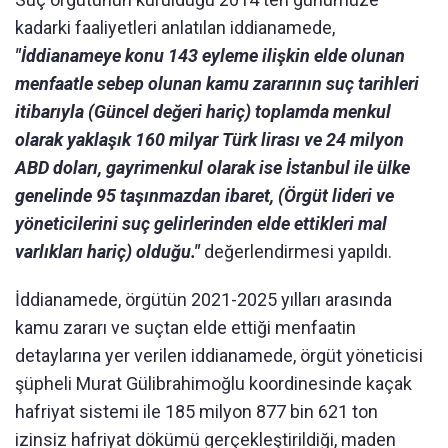
kadarki faaliyetleri anlatılan iddianamede,
"İddianameye konu 143 eyleme ilişkin elde olunan
menfaatle sebep olunan kamu zararının suç tarihleri
itibarıyla (Güncel değeri hariç) toplamda menkul
olarak yaklaşık 160 milyar Türk lirası ve 24 milyon
ABD doları, gayrimenkul olarak ise İstanbul ile ülke
genelinde 95 taşınmazdan ibaret, (Örgüt lideri ve
yöneticilerini suç gelirlerinden elde ettikleri mal
varlıkları hariç) olduğu."
değerlendirmesi yapıldı.
İddianamede, örgütün 2021-2025 yılları arasında
kamu zararı ve suçtan elde ettiği menfaatin
detaylarına yer verilen iddianamede, örgüt yöneticisi
şüpheli Murat Gülibrahimoğlu koordinesinde kaçak
hafriyat sistemi ile 185 milyon 877 bin 621 ton
izinsiz hafriyat dökümü gerçekleştirildiği, maden