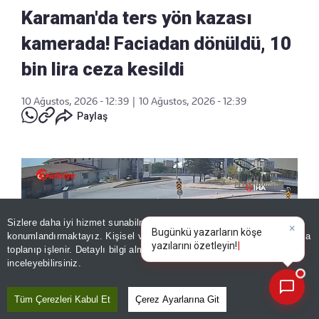
Karaman'da ters yön kazası
kamerada! Faciadan dönüldü, 10
bin lira ceza kesildi
10 Ağustos, 2026 - 12:39
|
10 Ağustos, 2026 - 12:39
Paylaş
Sizlere daha iyi hizmet sunabilmek adına sitemizde
çerez
konumlandırmaktayız. Kişisel verileriniz, KVKK ve GDPR kapsamında
×
Bugünkü yazarların k
toplanıp işlenir. Detaylı bilgi almak için
Aydınlatma Metnimizi
📰
Son 30 güne ait haberleri, spor gelişmelerini veya yazar yazılarını sorgulayabilirsiniz.
inceleyebilirsiniz.
Tüm Çerezleri Kabul Et
Çerez Ayarlarına Git