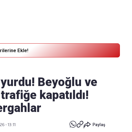
Haber Verin
Editör masamıza bilgi ve materyal
göndermek için
tıklayın
ilerine Ekle!
duyurdu! Beyoğlu ve
 trafiğe kapatıldı!
ergahlar
26 - 13:11
Paylaş