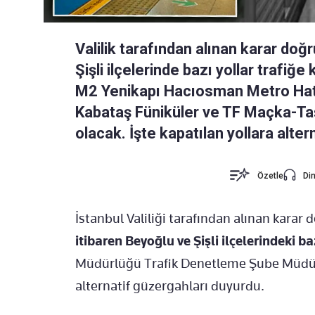
Valilik tarafından alınan karar do
Şişli ilçelerinde bazı yollar trafiğe
M2 Yenikapı Hacıosman Metro Hatt
Kabataş Füniküler ve TF Maçka-Taşk
olacak. İşte kapatılan yollara alte
Özetle
Din
İstanbul Valiliği tarafından alınan kara
itibaren Beyoğlu ve Şişli ilçelerindeki ba
Müdürlüğü Trafik Denetleme Şube Müdürl
alternatif güzergahları duyurdu.