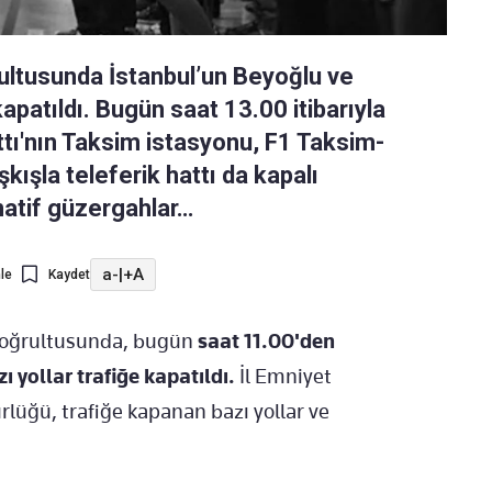
ğrultusunda İstanbul’un Beyoğlu ve
 kapatıldı. Bugün saat 13.00 itibarıyla
ı'nın Taksim istasyonu, F1 Taksim-
ışla teleferik hattı da kapalı
rnatif güzergahlar…
a-
|
+A
le
Kaydet
r doğrultusunda, bugün
saat 11.00'den
zı yollar trafiğe kapatıldı.
İl Emniyet
üğü, trafiğe kapanan bazı yollar ve