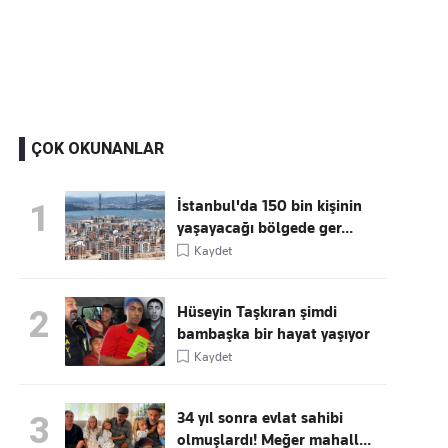
Kaçırmayın
Ücretsiz üye olun, gündemi
şekillendiren gelişmeleri önce siz duyun
ÇOK OKUNANLAR
İstanbul'da 150 bin kişinin
1
yaşayacağı bölgede ger...
Kaydet
Hüseyin Taşkıran şimdi
2
bambaşka bir hayat yaşıyor
Kaydet
34 yıl sonra evlat sahibi
3
olmuşlardı! Meğer mahall...