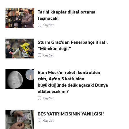
Tarihî kitaplar dijital ortama
taşınacak!
Kaydet
Sturm Graz'dan Fenerbahçe itirafı:
"Mümkün değil"
Kaydet
Elon Musk’ın roketi kontrolden
çıktı, Ay'da 5 katlı bina
büyüklüğünde delik açacak! Dünya
etkilenecek mi?
Kaydet
BES YATIRIMCISININ YANILGISI!
Kaydet