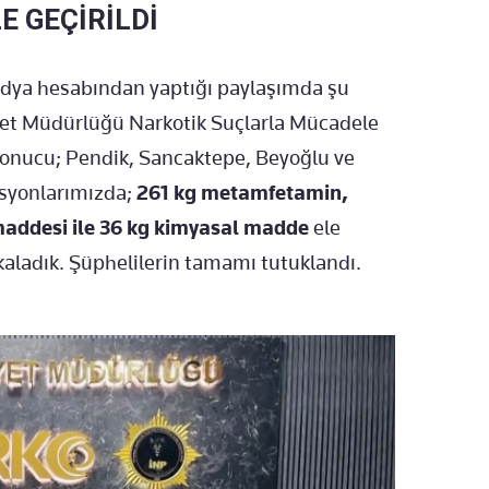
E GEÇİRİLDİ
 medya hesabından yaptığı paylaşımda şu
iyet Müdürlüğü Narkotik Suçlarla Mücadele
onucu; Pendik, Sancaktepe, Beyoğlu ve
asyonlarımızda;
261 kg metamfetamin,
maddesi ile 36 kg kimyasal madde
ele
kaladık. Şüphelilerin tamamı tutuklandı.