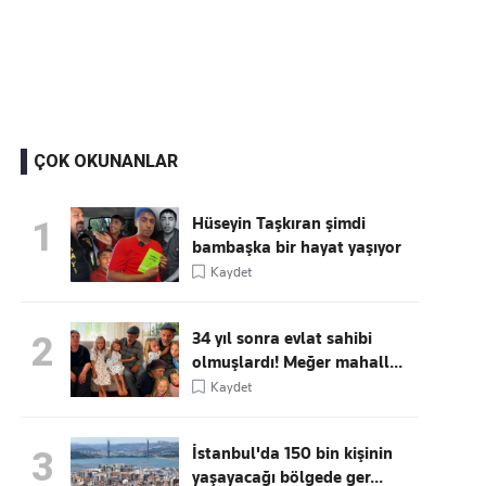
Kaçırmayın
Ücretsiz üye olun, gündemi
şekillendiren gelişmeleri önce siz duyun
ÇOK OKUNANLAR
Hüseyin Taşkıran şimdi
1
bambaşka bir hayat yaşıyor
Kaydet
34 yıl sonra evlat sahibi
2
olmuşlardı! Meğer mahall...
Kaydet
İstanbul'da 150 bin kişinin
3
yaşayacağı bölgede ger...