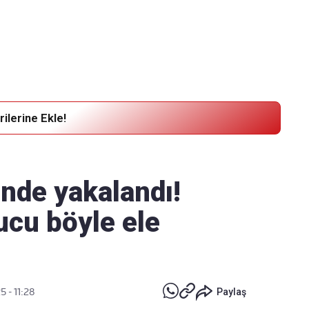
Haber Verin
Editör masamıza bilgi ve materyal
göndermek için
tıklayın
ilerine Ekle!
inde yakalandı!
ucu böyle ele
5 - 11:28
Paylaş