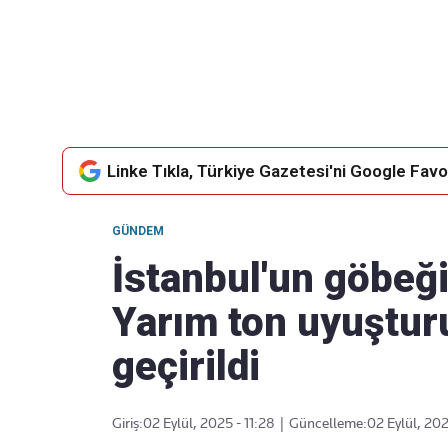
Takip Edin
Favori mecralarınızda haber
akışımıza ulaşın
Linke Tıkla, Türkiye Gazetesi'ni Google Favor
GÜNDEM
İstanbul'un göbeğ
Yarım ton uyuştur
geçirildi
Giriş:
02 Eylül, 2025 - 11:28
|
Güncelleme:
02 Eylül, 202