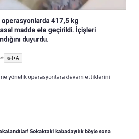
n operasyonlarda 417,5 kg
al madde ele geçirildi. İçişleri
andığını duyurdu.
a-
|
+A
et
erine yönelik operasyonlara devam ettiklerini
kalandılar! Sokaktaki kabadayılık böyle sona