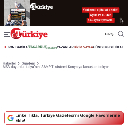
Yeni nesil dijital abonelik!
Aylık 19 TL’ den
başlayan fiyatlarla.
GİRİŞ
SON DAKİKA
YAZARLAR
BİZİM SAYFA
GÜNDEM
POLİTİKA
EK
Haberler
Gündem
MSB duyurdu! İtalya'nın 'SAMP-T' sistemi Konya'ya konuşlandırılıyor
Linke Tıkla, Türkiye Gazetesi'ni Google Favorilerine
Ekle!