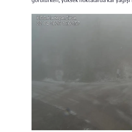
görülürken, yüksek noktalarda kar yağışı k