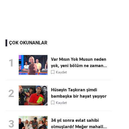
Kaçırmayın
Ücretsiz üye olun, gündemi
şekillendiren gelişmeleri önce siz duyun
ÇOK OKUNANLAR
Var Mısın Yok Musun neden
1
yok, yeni bölüm ne zaman...
Kaydet
Hüseyin Taşkıran şimdi
2
bambaşka bir hayat yaşıyor
Kaydet
34 yıl sonra evlat sahibi
3
olmuşlardı! Meğer mahall...