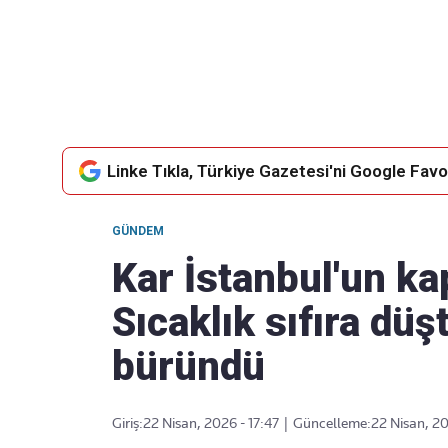
Takip Edin
Favori mecralarınızda haber
akışımıza ulaşın
Linke Tıkla, Türkiye Gazetesi'ni Google Favor
GÜNDEM
Kar İstanbul'un ka
Sıcaklık sıfıra düş
büründü
Giriş:
22 Nisan, 2026 - 17:47
|
Güncelleme:
22 Nisan, 20