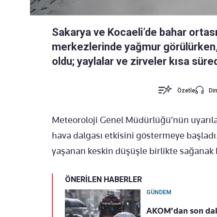
Sakarya ve Kocaeli’de bahar ortası
merkezlerinde yağmur görülürken, 
oldu; yaylalar ve zirveler kısa sü
Özetle
Din
Meteoroloji Genel Müdürlüğü’nün uyarıl
hava dalgası etkisini göstermeye başladı
yaşanan keskin düşüşle birlikte sağanak b
ÖNERİLEN HABERLER
GÜNDEM
AKOM’dan son dakik