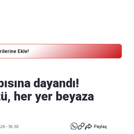
Haber Verin
Editör masamıza bilgi ve materyal
göndermek için
tıklayın
ilerine Ekle!
pısına dayandı!
tü, her yer beyaza
26 - 18:38
Paylaş