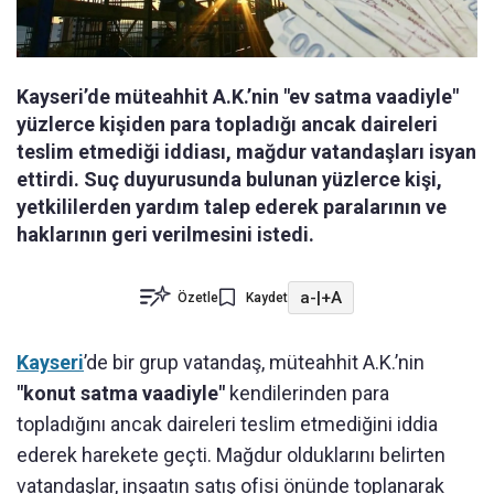
Kayseri’de müteahhit A.K.’nin "ev satma vaadiyle"
yüzlerce kişiden para topladığı ancak daireleri
teslim etmediği iddiası, mağdur vatandaşları isyan
ettirdi. Suç duyurusunda bulunan yüzlerce kişi,
yetkililerden yardım talep ederek paralarının ve
haklarının geri verilmesini istedi.
a-
|
+A
Özetle
Kaydet
Kayseri
’de bir grup vatandaş, müteahhit A.K.’nin
"konut satma vaadiyle"
kendilerinden para
topladığını ancak daireleri teslim etmediğini iddia
ederek harekete geçti. Mağdur olduklarını belirten
vatandaşlar, inşaatın satış ofisi önünde toplanarak