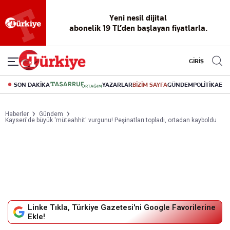
Yeni nesil dijital
abonelik 19 TL’den başlayan fiyatlarla.
GİRİŞ
SON DAKİKA
YAZARLAR
BİZİM SAYFA
GÜNDEM
POLİTİKA
EK
Haberler
Gündem
Kayseri'de büyük 'müteahhit' vurgunu! Peşinatları topladı, ortadan kayboldu
Linke Tıkla, Türkiye Gazetesi'ni Google Favorilerine
Ekle!