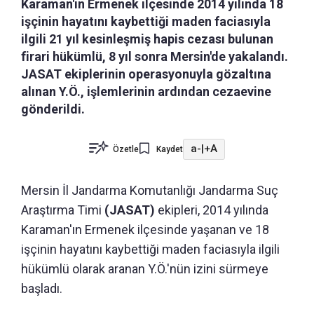
Karaman'ın Ermenek ilçesinde 2014 yılında 18
işçinin hayatını kaybettiği maden faciasıyla
ilgili 21 yıl kesinleşmiş hapis cezası bulunan
firari hükümlü, 8 yıl sonra Mersin'de yakalandı.
JASAT ekiplerinin operasyonuyla gözaltına
alınan Y.Ö., işlemlerinin ardından cezaevine
gönderildi.
a-
|
+A
Özetle
Kaydet
Mersin İl Jandarma Komutanlığı Jandarma Suç
Araştırma Timi
(JASAT)
ekipleri, 2014 yılında
Karaman'ın Ermenek ilçesinde yaşanan ve 18
işçinin hayatını kaybettiği maden faciasıyla ilgili
hükümlü olarak aranan Y.Ö.'nün izini sürmeye
başladı.