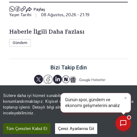
Paylaş
Yayın Tarihi
|
08 Ağustos, 2026 - 21:19
Haberle İlgili Daha Fazlası
Gündem
Bizi Takip Edin
×
Günün spor, gündem ve
Sizlere daha iyi hizmet sunabilmek adına sitemizde
çerez
ekonomi gelişmelerini analiz
konumlandırmaktayız. Kişisel verileriniz, KVKK ve GDPR kapsamında
edin!
|
toplanıp işlenir. Detaylı bilgi almak için
Aydınlatma Metnimizi
📰
Son 30 güne ait haberleri, spor gelişmelerini veya yazar yazılarını sorgulayabilirsiniz.
inceleyebilirsiniz.
YORUMLAR
Tüm Çerezleri Kabul Et
Çerez Ayarlarına Git