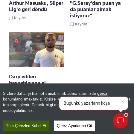
Arthur Masuaku, Süper
"G.Saray'dan puan ya
Lig'e geri döndü
da puanlar almak
istiyoruz"
Kaydet
Kaydet
Darp edilen
başpehlivana el
uzatıldı! Resmen
Sizlere daha iyi hizmet sunabilmek adına sitemizde
çerez
açıklandı
konumlandırmaktayız. Kişisel verileriniz, KVKK ve GDPR kapsamında
×
Haber asistanıyla son 30
|
Kaydet
toplanıp işlenir. Detaylı bilgi almak için
Aydınlatma Metnimizi
📰
Son 30 güne ait haberleri, spor gelişmelerini veya yazar yazılarını sorgulayabilirsiniz.
inceleyebilirsiniz.
Tüm Çerezleri Kabul Et
Çerez Ayarlarına Git