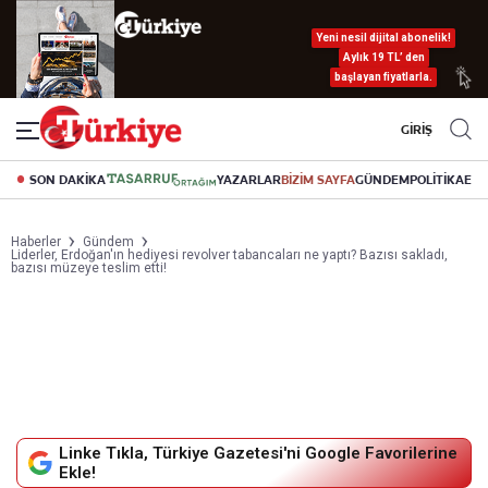
Yeni nesil dijital abonelik!
Aylık 19 TL’ den
başlayan fiyatlarla.
GİRİŞ
SON DAKİKA
YAZARLAR
BİZİM SAYFA
GÜNDEM
POLİTİKA
EK
Haberler
Gündem
Liderler, Erdoğan'ın hediyesi revolver tabancaları ne yaptı? Bazısı sakladı,
bazısı müzeye teslim etti!
Linke Tıkla, Türkiye Gazetesi'ni Google Favorilerine
Ekle!