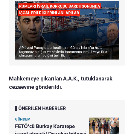
Mahkemeye çıkarılan A.A.K., tutuklanarak
cezaevine gönderildi.
ÖNERİLEN HABERLER
GÜNDEM
FETÖ'cü Burkay Karatepe
işaret etmişti! Dev ekip bölgeyi