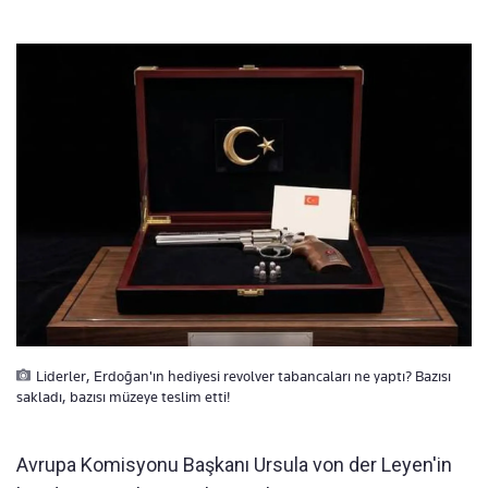
Liderler, Erdoğan'ın hediyesi revolver tabancaları ne yaptı? Bazısı
sakladı, bazısı müzeye teslim etti!
Avrupa Komisyonu Başkanı Ursula von der Leyen'in