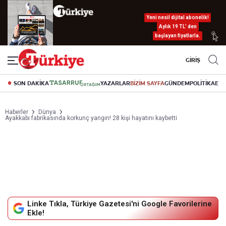
Yeni nesil dijital abonelik!
Aylık 19 TL’ den
başlayan fiyatlarla.
GİRİŞ
SON DAKİKA
YAZARLAR
BİZİM SAYFA
GÜNDEM
POLİTİKA
EK
Haberler
Dünya
Ayakkabı fabrikasında korkunç yangın! 28 kişi hayatını kaybetti
Linke Tıkla, Türkiye Gazetesi'ni Google Favorilerine
Ekle!