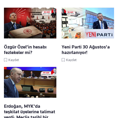
Özgür Özel’in hesabı
Yeni Parti 30 Ağustos'a
fezlekeler mi?
hazırlanıyor!
Kaydet
Kaydet
Erdoğan, MYK'da
teşkilat üyelerine talimat
verdi: Meclis tarihî bir