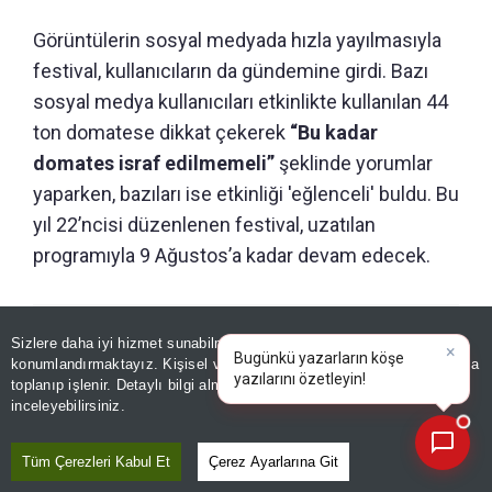
Görüntülerin sosyal medyada hızla yayılmasıyla
festival, kullanıcıların da gündemine girdi. Bazı
sosyal medya kullanıcıları etkinlikte kullanılan 44
ton domatese dikkat çekerek
“Bu kadar
domates israf edilmemeli”
şeklinde yorumlar
yaparken, bazıları ise etkinliği 'eğlenceli' buldu. Bu
yıl 22’ncisi düzenlenen festival, uzatılan
programıyla 9 Ağustos’a kadar devam edecek.
ÖNERİLEN HABERLER
Sizlere daha iyi hizmet sunabilmek adına sitemizde
çerez
konumlandırmaktayız. Kişisel verileriniz, KVKK ve GDPR kapsamında
×
DÜNYA
toplanıp işlenir. Detaylı bilgi almak için
Aydınlatma Metnimizi
📰
Yeni havalimanında pes
Son 30 güne ait haberleri, spor gelişmelerini veya yazar yazılarını sorgulayabilirsiniz.
inceleyebilirsiniz.
dedirten görüntüler! Bitkileri
kökünden söküp götürdüler
Tüm Çerezleri Kabul Et
Çerez Ayarlarına Git