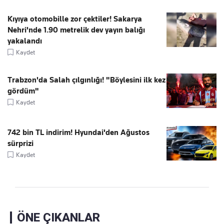
Kıyıya otomobille zor çektiler! Sakarya
Nehri'nde 1.90 metrelik dev yayın balığı
yakalandı
Kaydet
Trabzon'da Salah çılgınlığı! "Böylesini ilk kez
gördüm"
Kaydet
742 bin TL indirim! Hyundai'den Ağustos
sürprizi
Kaydet
ÖNE ÇIKANLAR