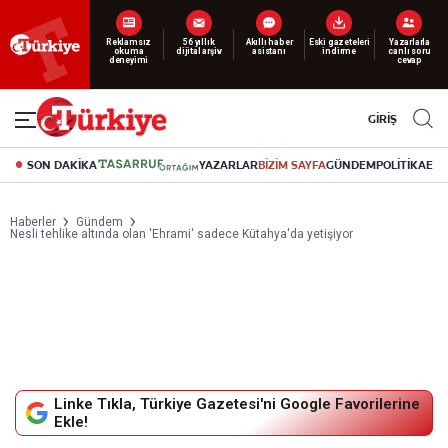
Yeni nesil dijital
abonelik 19 TL’den başlayan fiyatlarla.
GİRİŞ
SON DAKİKA
YAZARLAR
BİZİM SAYFA
GÜNDEM
POLİTİKA
EK
Haberler
Gündem
Nesli tehlike altında olan 'Ehrami' sadece Kütahya'da yetişiyor
Linke Tıkla, Türkiye Gazetesi'ni Google Favorilerine
Ekle!