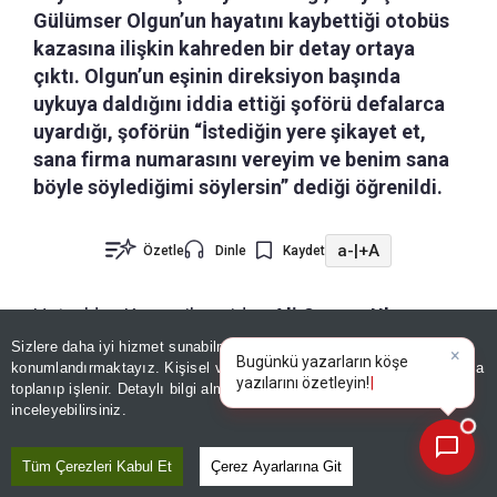
Gülümser Olgun’un hayatını kaybettiği otobüs
kazasına ilişkin kahreden bir detay ortaya
çıktı. Olgun’un eşinin direksiyon başında
uykuya daldığını iddia ettiği şoförü defalarca
uyardığı, şoförün “İstediğin yere şikayet et,
sana firma numarasını vereyim ve benim sana
böyle söylediğimi söylersin” dediği öğrenildi.
a-
|
+A
Özetle
Dinle
Kaydet
Hatay'dan Kayseri'ye giden
Ali Osman Ulusoy
otobüs firmasına ait yolcu otobüsü
kontrolden
Sizlere daha iyi hizmet sunabilmek adına sitemizde
çerez
konumlandırmaktayız. Kişisel verileriniz, KVKK ve GDPR kapsamında
×
çıkarak devrilmiş, Antakyalı
62 yaşındaki
Bugünkü yazarla
toplanıp işlenir. Detaylı bilgi almak için
Aydınlatma Metnimizi
📰
Son 30 güne ait haberleri, spor gelişmelerini veya yazar yazılarını sorgulayabilirsiniz.
Gülümser Olgun hayatını kaybetmiş, 22 kişi de
inceleyebilirsiniz.
yaralanmıştı.
Kazada hayatını kaybeden Olgun,
Tüm Çerezleri Kabul Et
Çerez Ayarlarına Git
Dikmece Mahallesi'nde defnedilirken, 36 yıllık eşi