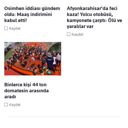
Osimhen iddiası gündem
Afyonkarahisar'da feci
oldu: Maaş indirimini
kaza! Yolcu otobüsü,
kabul etti!
kamyonete çarptı: Ölü ve
yaralılar var
Kaydet
Kaydet
Binlerce kişi 44 ton
domatesin arasında
aradı
Kaydet