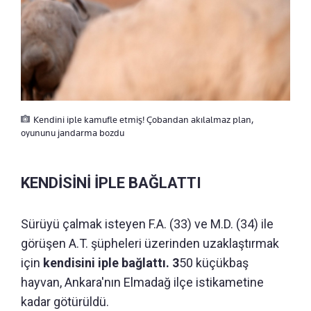
Kendini iple kamufle etmiş! Çobandan akılalmaz plan,
oyununu jandarma bozdu
KENDİSİNİ İPLE BAĞLATTI
Sürüyü çalmak isteyen F.A. (33) ve M.D. (34) ile
görüşen A.T. şüpheleri üzerinden uzaklaştırmak
için
kendisini iple bağlattı. 3
50 küçükbaş
hayvan, Ankara'nın Elmadağ ilçe istikametine
kadar götürüldü.