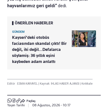
hayvanlarımız geri geldi”
dedi.
ÖNERİLEN HABERLER
GÜNDEM
Kayseri’deki otobüs
faciasından skandal çıktı! Bir
değil, iki değil…Defalarca
söylemiş: 36 yıllık eşini
kaybeden adam anlattı
Editör :
ESMA KARAYEL
|
Kaynak: İHLAS HABER AJANSI
|
Kırıkkale
Paylaş
Yayın Tarihi
|
08 Ağustos, 2026 - 10:17