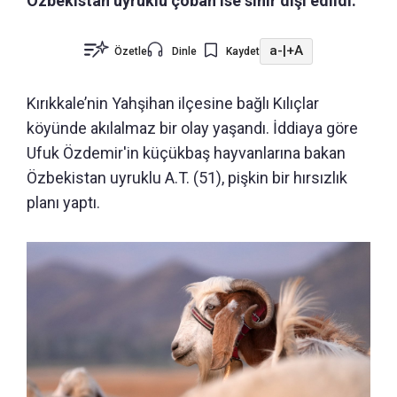
Özbekistan uyruklu çoban ise sınır dışı edildi.
a-
|
+A
Özetle
Dinle
Kaydet
Kırıkkale’nin Yahşihan ilçesine bağlı Kılıçlar
köyünde akılalmaz bir olay yaşandı. İddiaya göre
Ufuk Özdemir'in küçükbaş hayvanlarına bakan
Özbekistan uyruklu A.T. (51), pişkin bir hırsızlık
planı yaptı.