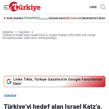
GİRİŞ
SON DAKİKA
YAZARLAR
BİZİM SAYFA
GÜNDEM
POLİTİKA
EK
Haberler
Gündem
Türkiye'yi hedef alan Israel Katz'a, İçişleri Bakanı Çiftçi'den net cevap:
Duruşumuzdan asla taviz vermeyeceğiz
Linke Tıkla, Türkiye Gazetesi'ni Google Favorilerine
Ekle!
GÜNDEM
Türkiye'yi hedef alan Israel Katz'a,