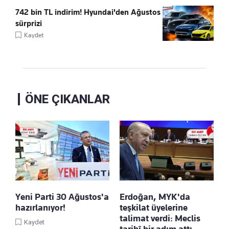
742 bin TL indirim! Hyundai'den Ağustos
sürprizi
Kaydet
ÖNE ÇIKANLAR
Yeni Parti 30 Ağustos'a
Erdoğan, MYK'da
hazırlanıyor!
teşkilat üyelerine
talimat verdi: Meclis
Kaydet
tarihî bir adım attı,