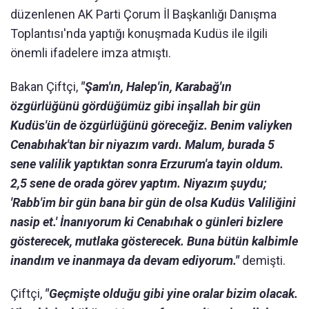
düzenlenen AK Parti Çorum İl Başkanlığı Danışma
Toplantısı'nda yaptığı konuşmada Kudüs ile ilgili
önemli ifadelere imza atmıştı.
Bakan Çiftçi,
"Şam'ın, Halep'in, Karabağ'ın
özgürlüğünü gördüğümüz gibi inşallah bir gün
Kudüs'ün de özgürlüğünü göreceğiz. Benim valiyken
Cenabıhak'tan bir niyazım vardı. Malum, burada 5
sene valilik yaptıktan sonra Erzurum'a tayin oldum.
2,5 sene de orada görev yaptım. Niyazım şuydu;
'Rabb'im bir gün bana bir gün de olsa Kudüs Valiliğini
nasip et.' İnanıyorum ki Cenabıhak o günleri bizlere
gösterecek, mutlaka gösterecek. Buna bütün kalbimle
inandım ve inanmaya da devam ediyorum."
demişti.
Çiftçi,
"Geçmişte olduğu gibi yine oralar bizim olacak.