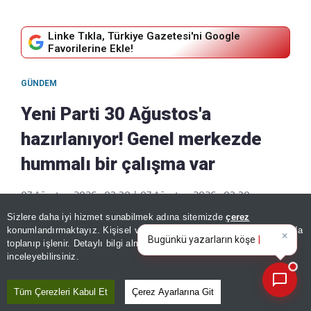
Linke Tıkla, Türkiye Gazetesi'ni Google
Favorilerine Ekle!
GÜNDEM
Yeni Parti 30 Ağustos'a
hazırlanıyor! Genel merkezde
hummalı bir çalışma var
07 Ağustos, 2026 - 03:30
|
07 Ağustos, 2026 - 03:30
Paylaş
Sizlere daha iyi hizmet sunabilmek adına sitemizde
çerez
×
Bugünkü yazarların köşe
konumlandırmaktayız. Kişisel verileriniz, KVKK ve GDPR kapsamında
yazılarını özetleyin!
|
toplanıp işlenir. Detaylı bilgi almak için
Aydınlatma Metnimizi
📰
Son 30 güne ait haberleri, spor gelişmelerini veya yazar yazılarını sorgulayabilirsiniz.
inceleyebilirsiniz.
Tüm Çerezleri Kabul Et
Çerez Ayarlarına Git