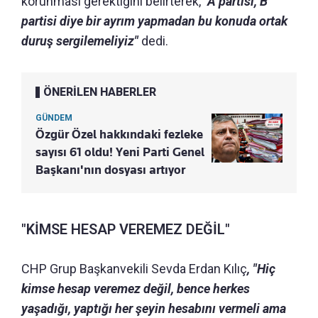
korunması gerektiğini belirterek,
"A partisi, B
partisi diye bir ayrım yapmadan bu konuda ortak
duruş sergilemeliyiz"
dedi.
ÖNERİLEN HABERLER
GÜNDEM
Özgür Özel hakkındaki fezleke
sayısı 61 oldu! Yeni Parti Genel
Başkanı'nın dosyası artıyor
"KİMSE HESAP VEREMEZ DEĞİL"
CHP Grup Başkanvekili Sevda Erdan Kılıç
, "Hiç
kimse hesap veremez değil, bence herkes
yaşadığı, yaptığı her şeyin hesabını vermeli ama