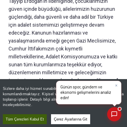
Tayyip Erdoğan'ın liderliğinde, çocuklarımızın
güven içinde büyüdüğü, ailelerimizin huzurunun
güçlendiği, daha güvenli ve daha adil bir Türkiye
için adalet sistemimizi geliştirmeye devam
edeceğiz. Kanunun hazırlanması ve
yasalaşmasında emeği geçen Gazi Meclisimize,
Cumhur İttifakımızın çok kıymetli
milletvekillerine, Adalet Komisyonumuza ve katkı
sunan tüm kurumlarımıza teşekkür ediyor,
düzenlemenin milletimize ve geleceğimizin
teminatı çocuklarımıza hayırlı olmasını diliyorum."
Sizlere daha iyi hizmet sunabilmek adına sitemizde
çerez
konumlandırmaktayız. Kişisel verileriniz, KVKK ve GDPR kapsamında
×
Günün spor, gündem ve ek
|
Editör :
SEZER DOĞRU
|
Kaynak: İHLAS HABER AJANSI
toplanıp işlenir. Detaylı bilgi almak için
Aydınlatma Metnimizi
📰
Son 30 güne ait haberleri, spor gelişmelerini veya yazar yazılarını sorgulayabilirsiniz.
inceleyebilirsiniz.
Paylaş
Tüm Çerezleri Kabul Et
Çerez Ayarlarına Git
Yayın Tarihi
|
08 Ağustos, 2026 - 22:18