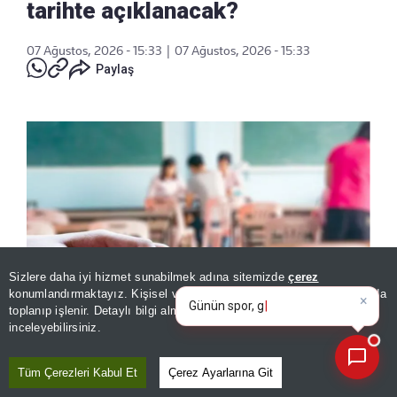
tarihte açıklanacak?
07 Ağustos, 2026 - 15:33
|
07 Ağustos, 2026 - 15:33
Paylaş
×
Günün spor, gündem ve
Sizlere daha iyi hizmet sunabilmek adına sitemizde
çerez
ekonomi gelişmelerini analiz
konumlandırmaktayız. Kişisel verileriniz, KVKK ve GDPR kapsamında
edin!
|
toplanıp işlenir. Detaylı bilgi almak için
Aydınlatma Metnimizi
📰
Son 30 güne ait haberleri, spor gelişmelerini veya yazar yazılarını sorgulayabilirsiniz.
inceleyebilirsiniz.
ÖSYM takvimiyle duyuruldu! AGS 2026 sonuçları ne zaman,
hangi tarihte açıklanacak?
Tüm Çerezleri Kabul Et
Çerez Ayarlarına Git