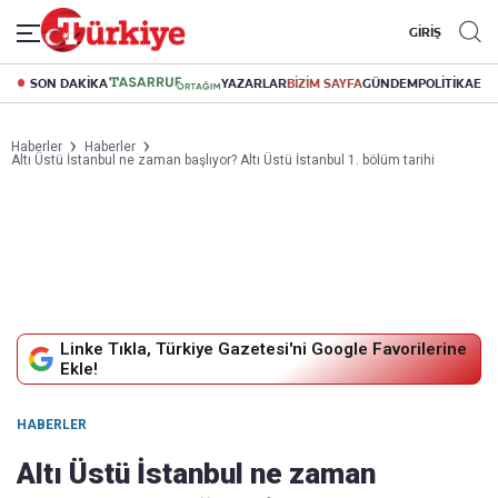
GİRİŞ
SON DAKİKA
YAZARLAR
BİZİM SAYFA
GÜNDEM
POLİTİKA
EK
Haberler
Haberler
Altı Üstü İstanbul ne zaman başlıyor? Altı Üstü İstanbul 1. bölüm tarihi
Linke Tıkla, Türkiye Gazetesi'ni Google Favorilerine
Ekle!
HABERLER
Altı Üstü İstanbul ne zaman