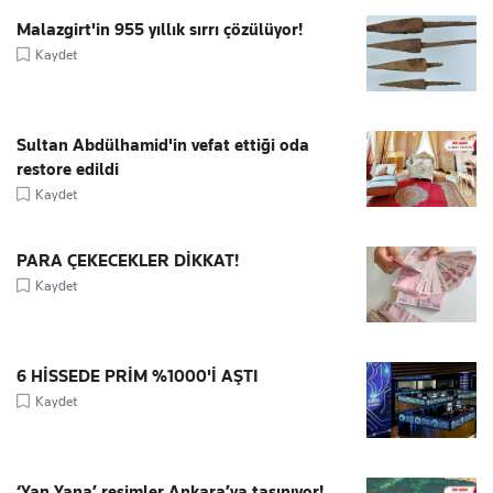
Malazgirt'in 955 yıllık sırrı çözülüyor!
Kaydet
Sultan Abdülhamid'in vefat ettiği oda
restore edildi
Kaydet
PARA ÇEKECEKLER DİKKAT!
Kaydet
6 HİSSEDE PRİM %1000'İ AŞTI
Kaydet
‘Yan Yana’ resimler Ankara’ya taşınıyor!