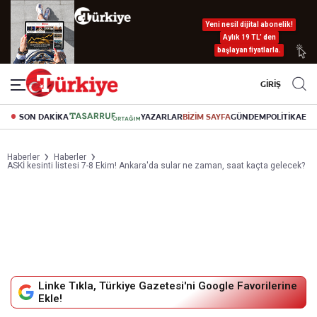
Yeni nesil dijital abonelik!
Aylık 19 TL’ den
başlayan fiyatlarla.
GİRİŞ
SON DAKİKA
YAZARLAR
BİZİM SAYFA
GÜNDEM
POLİTİKA
EK
Haberler
Haberler
ASKİ kesinti listesi 7-8 Ekim! Ankara'da sular ne zaman, saat kaçta gelecek?
Linke Tıkla, Türkiye Gazetesi'ni Google Favorilerine
Ekle!