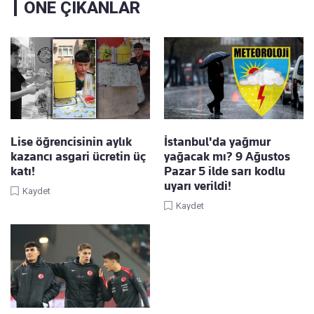
ÖNE ÇIKANLAR
Lise öğrencisinin aylık
İstanbul'da yağmur
kazancı asgari ücretin üç
yağacak mı? 9 Ağustos
katı!
Pazar 5 ilde sarı kodlu
uyarı verildi!
Kaydet
Kaydet