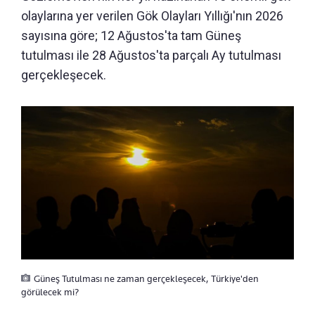
olaylarına yer verilen Gök Olayları Yıllığı'nın 2026
sayısına göre; 12 Ağustos'ta tam Güneş
tutulması ile 28 Ağustos'ta parçalı Ay tutulması
gerçekleşecek.
Güneş Tutulması ne zaman gerçekleşecek, Türkiye'den
görülecek mi?