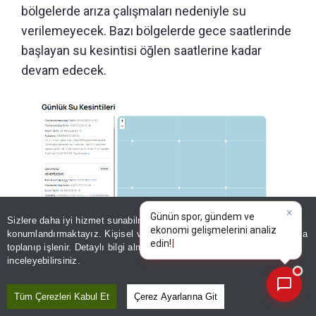
bölgelerde arıza çalışmaları nedeniyle su
verilemeyecek. Bazı bölgelerde gece saatlerinde
başlayan su kesintisi öğlen saatlerine kadar
devam edecek.
×
Günün spor, gündem ve
Sizlere daha iyi hizmet sunabilmek adına sitemizde
çerez
ekonomi gelişmelerini analiz
konumlandırmaktayız. Kişisel verileriniz, KVKK ve GDPR kapsamında
edin!
toplanıp işlenir. Detaylı bilgi almak için
Aydınlatma Metnimizi
📰
Son 30 güne ait haberleri, spor gelişmelerini veya yazar yazılarını sorgulayabilirsiniz.
inceleyebilirsiniz.
Tüm Çerezleri Kabul Et
Çerez Ayarlarına Git
Buski duyurdu! Bursada sular ne zaman gelecek?