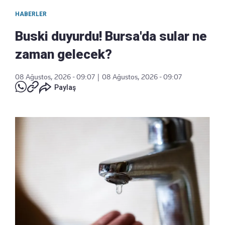
HABERLER
Buski duyurdu! Bursa'da sular ne
zaman gelecek?
08 Ağustos, 2026 - 09:07
|
08 Ağustos, 2026 - 09:07
Paylaş