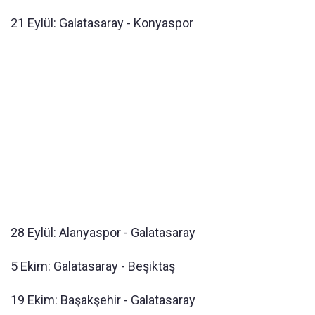
21 Eylül: Galatasaray - Konyaspor
28 Eylül: Alanyaspor - Galatasaray
5 Ekim: Galatasaray - Beşiktaş
19 Ekim: Başakşehir - Galatasaray