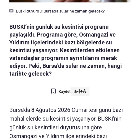
Buski duyurdu! Bursada sular ne zaman gelecek?
BUSKİ’nin günlük su kesintisi programı
paylaşıldı. Programa göre, Osmangazi ve
Yıldırım ilçelerindeki bazı bölgelerde su
kesintisi yaşanıyor. Kesintilerden etkilenen
vatandaşlar programın ayrıntılarını merak
ediyor. Peki, Bursa'da sular ne zaman, hangi
tarihte gelecek?
a-
|
+A
Kaydet
Bursa’da 8 Ağustos 2026 Cumartesi günü bazı
mahallelerde su kesintisi yaşanıyor. BUSKİ’nin
günlük su kesintileri duyurusuna göre
Osmangazi ve Yıldırım ilçelerindeki bazı