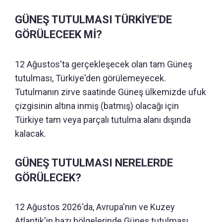
GÜNEŞ TUTULMASI TÜRKİYE'DE
GÖRÜLECEEK Mİ?
12 Ağustos'ta gerçekleşecek olan tam Güneş
tutulması, Türkiye'den görülemeyecek.
Tutulmanın zirve saatinde Güneş ülkemizde ufuk
çizgisinin altına inmiş (batmış) olacağı için
Türkiye tam veya parçalı tutulma alanı dışında
kalacak.
GÜNEŞ TUTULMASI NERELERDE
GÖRÜLECEK?
12 Ağustos 2026'da, Avrupa'nın ve Kuzey
Atlantik'in bazı bölgelerinde Güneş tutulması