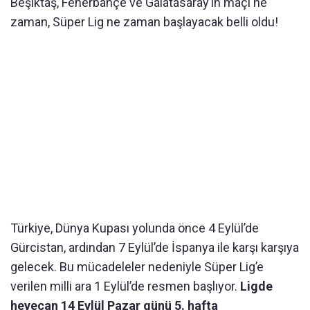
Beşiktaş, Fenerbahçe ve Galatasaray’ın maçı ne
zaman, Süper Lig ne zaman başlayacak belli oldu!
Türkiye, Dünya Kupası yolunda önce 4 Eylül’de
Gürcistan, ardından 7 Eylül’de İspanya ile karşı karşıya
gelecek. Bu mücadeleler nedeniyle Süper Lig’e
verilen milli ara 1 Eylül’de resmen başlıyor.
Ligde
heyecan 14 Eylül Pazar günü 5. hafta