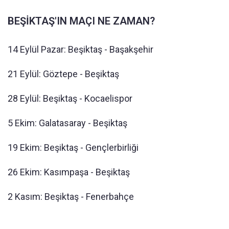
BEŞİKTAŞ'IN MAÇI NE ZAMAN?
14 Eylül Pazar: Beşiktaş - Başakşehir
21 Eylül: Göztepe - Beşiktaş
28 Eylül: Beşiktaş - Kocaelispor
5 Ekim: Galatasaray - Beşiktaş
19 Ekim: Beşiktaş - Gençlerbirliği
26 Ekim: Kasımpaşa - Beşiktaş
2 Kasım: Beşiktaş - Fenerbahçe