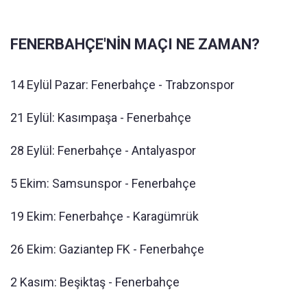
FENERBAHÇE'NİN MAÇI NE ZAMAN?
14 Eylül Pazar: Fenerbahçe - Trabzonspor
21 Eylül: Kasımpaşa - Fenerbahçe
28 Eylül: Fenerbahçe - Antalyaspor
5 Ekim: Samsunspor - Fenerbahçe
19 Ekim: Fenerbahçe - Karagümrük
26 Ekim: Gaziantep FK - Fenerbahçe
2 Kasım: Beşiktaş - Fenerbahçe