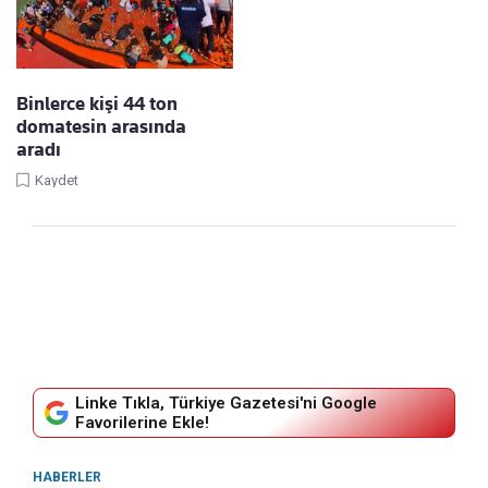
Binlerce kişi 44 ton
domatesin arasında
aradı
Kaydet
Linke Tıkla, Türkiye Gazetesi'ni Google
Favorilerine Ekle!
HABERLER