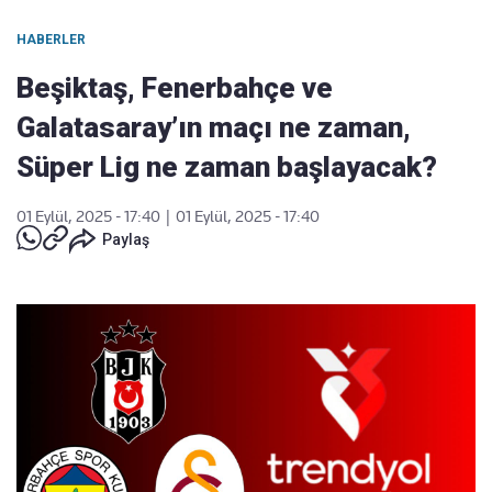
HABERLER
Beşiktaş, Fenerbahçe ve
Galatasaray’ın maçı ne zaman,
Süper Lig ne zaman başlayacak?
01 Eylül, 2025 - 17:40
|
01 Eylül, 2025 - 17:40
Paylaş