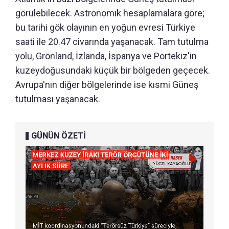
görülebilecek. Astronomik hesaplamalara göre;
bu tarihi gök olayının en yoğun evresi Türkiye
saati ile 20.47 civarında yaşanacak. Tam tutulma
yolu, Grönland, İzlanda, İspanya ve Portekiz'in
kuzeydoğusundaki küçük bir bölgeden geçecek.
Avrupa'nın diğer bölgelerinde ise kısmi Güneş
tutulması yaşanacak.
GÜNÜN ÖZETİ