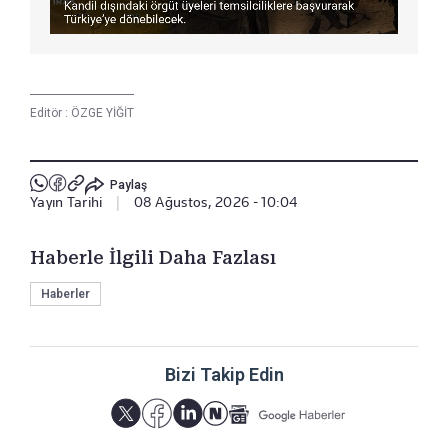
Editör :
ÖZGE YİĞİT
Paylaş
Yayın Tarihi
|
08 Ağustos, 2026 - 10:04
Haberle İlgili Daha Fazlası
Haberler
Bizi Takip Edin