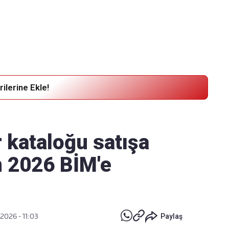
Haber Verin
Editör masamıza bilgi ve materyal
göndermek için
tıklayın
ilerine Ekle!
 kataloğu satışa
n 2026 BİM'e
 2026 - 11:03
Paylaş