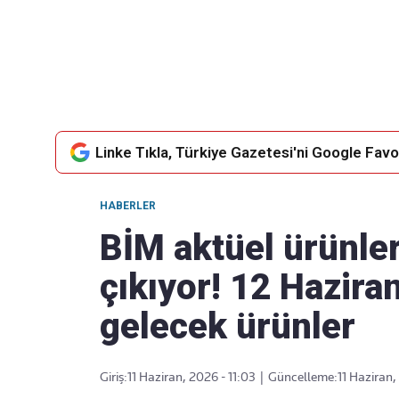
Takip Edin
Favori mecralarınızda haber
akışımıza ulaşın
Linke Tıkla, Türkiye Gazetesi'ni Google Favor
HABERLER
BİM aktüel ürünler
çıkıyor! 12 Hazira
gelecek ürünler
Giriş:
11 Haziran, 2026 - 11:03
|
Güncelleme:
11 Haziran,