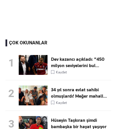
Kaçırmayın
Ücretsiz üye olun, gündemi
şekillendiren gelişmeleri önce siz duyun
ÇOK OKUNANLAR
Dev kazancı açıkladı: "450
1
milyon seviyelerini bul...
Kaydet
34 yıl sonra evlat sahibi
2
olmuşlardı! Meğer mahall...
Kaydet
Hüseyin Taşkıran şimdi
3
bambaşka bir hayat yaşıyor