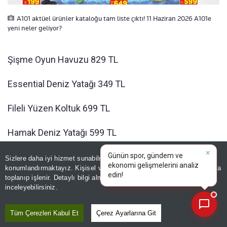
A101 aktüel ürünler kataloğu tam liste çıktı! 11 Haziran 2026 A101e
yeni neler geliyor?
Şişme Oyun Havuzu 829 TL
Essential Deniz Yatağı 349 TL
Fileli Yüzen Koltuk 699 TL
Hamak Deniz Yatağı 599 TL
Şeffaf Pencereli Deniz Yatağı 599 TL
Sizlere daha iyi hizmet sunabilmek adına sitemizde
çerez
×
Günün spor, gündem ve
konumlandırmaktayız. Kişisel verileriniz, KVKK ve GDPR kapsamında
ekonomi
toplanıp işlenir. Detaylı bilgi almak için
Aydınlatma Metnimizi
Mini Sörf Şişme Binici 399 TL
📰
Son 30 güne ait haberleri, spor gelişmelerini veya yazar yazılarını sorgulayabilirsiniz.
inceleyebilirsiniz.
El Pompası 199 TL
Tüm Çerezleri Kabul Et
Çerez Ayarlarına Git