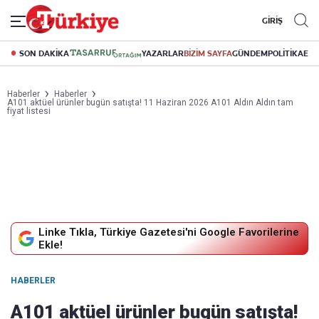
GİRİŞ
SON DAKİKA
YAZARLAR
BİZİM SAYFA
GÜNDEM
POLİTİKA
EK
Haberler
Haberler
A101 aktüel ürünler bugün satışta! 11 Haziran 2026 A101 Aldın Aldın tam
fiyat listesi
Linke Tıkla, Türkiye Gazetesi'ni Google Favorilerine
Ekle!
HABERLER
A101 aktüel ürünler bugün satışta!