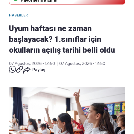
Favorilerine Ekle!
HABERLER
Uyum haftası ne zaman
başlayacak? 1.sınıflar için
okulların açılış tarihi belli oldu
07 Ağustos, 2026 - 12:50
|
07 Ağustos, 2026 - 12:50
Paylaş