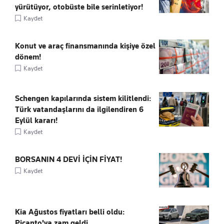
yürütüyor, otobüste bile serinletiyor!
Kaydet
Konut ve araç finansmanında kişiye özel
dönem!
Kaydet
Schengen kapılarında sistem kilitlendi:
Türk vatandaşlarını da ilgilendiren 6
Eylül kararı!
Kaydet
BORSANIN 4 DEVİ İÇİN FİYAT!
Kaydet
Kia Ağustos fiyatları belli oldu:
Picanto'ya zam geldi