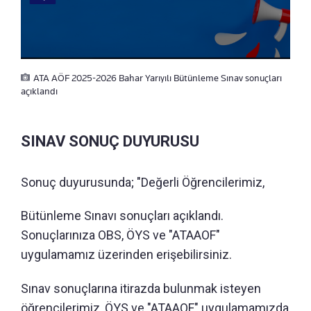
ATA AÖF 2025-2026 Bahar Yarıyılı Bütünleme Sınav sonuçları
açıklandı
SINAV SONUÇ DUYURUSU
Sonuç duyurusunda; "Değerli Öğrencilerimiz,
Bütünleme Sınavı sonuçları açıklandı.
Sonuçlarınıza OBS, ÖYS ve "ATAAOF"
uygulamamız üzerinden erişebilirsiniz.
Sınav sonuçlarına itirazda bulunmak isteyen
öğrencilerimiz, ÖYS ve "ATAAOF" uygulamamızda