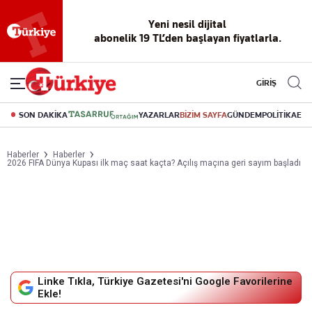
Yeni nesil dijital
abonelik 19 TL’den başlayan fiyatlarla.
GİRİŞ
SON DAKİKA
YAZARLAR
BİZİM SAYFA
GÜNDEM
POLİTİKA
EK
Haberler
Haberler
2026 FIFA Dünya Kupası ilk maç saat kaçta? Açılış maçına geri sayım başladı
Linke Tıkla, Türkiye Gazetesi'ni Google Favorilerine
Ekle!