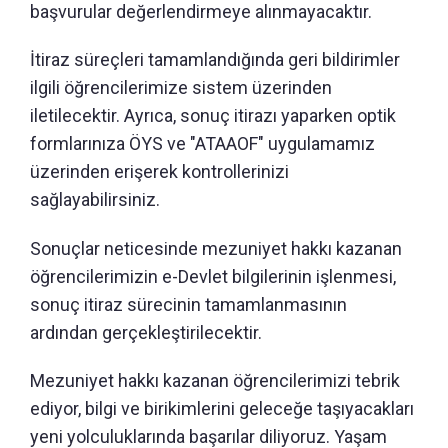
başvurular değerlendirmeye alınmayacaktır.
İtiraz süreçleri tamamlandığında geri bildirimler
ilgili öğrencilerimize sistem üzerinden
iletilecektir. Ayrıca, sonuç itirazı yaparken optik
formlarınıza ÖYS ve "ATAAOF" uygulamamız
üzerinden erişerek kontrollerinizi
sağlayabilirsiniz.
Sonuçlar neticesinde mezuniyet hakkı kazanan
öğrencilerimizin e-Devlet bilgilerinin işlenmesi,
sonuç itiraz sürecinin tamamlanmasının
ardından gerçekleştirilecektir.
Mezuniyet hakkı kazanan öğrencilerimizi tebrik
ediyor, bilgi ve birikimlerini geleceğe taşıyacakları
yeni yolculuklarında başarılar diliyoruz. Yaşam