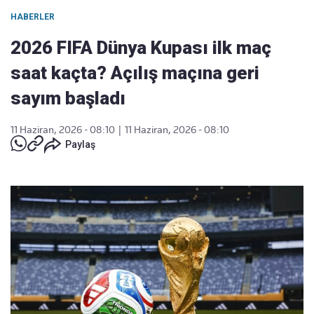
HABERLER
2026 FIFA Dünya Kupası ilk maç
saat kaçta? Açılış maçına geri
sayım başladı
11 Haziran, 2026 - 08:10
|
11 Haziran, 2026 - 08:10
Paylaş