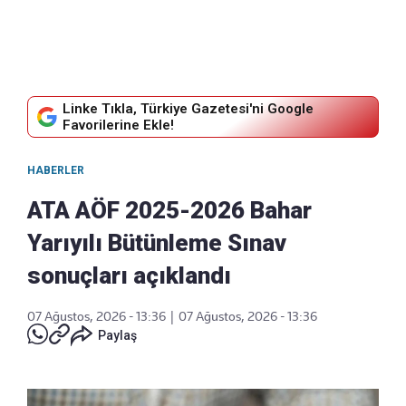
Linke Tıkla, Türkiye Gazetesi'ni Google
Favorilerine Ekle!
HABERLER
ATA AÖF 2025-2026 Bahar
Yarıyılı Bütünleme Sınav
sonuçları açıklandı
07 Ağustos, 2026 - 13:36
|
07 Ağustos, 2026 - 13:36
Paylaş