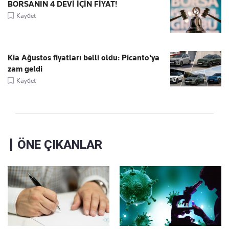
BORSANIN 4 DEVİ İÇİN FİYAT!
Kaydet
Kia Ağustos fiyatları belli oldu: Picanto'ya
zam geldi
Kaydet
ÖNE ÇIKANLAR