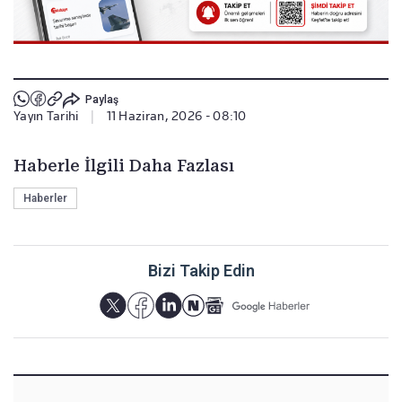
Paylaş
Yayın Tarihi
|
11 Haziran, 2026 - 08:10
Haberle İlgili Daha Fazlası
Haberler
Bizi Takip Edin