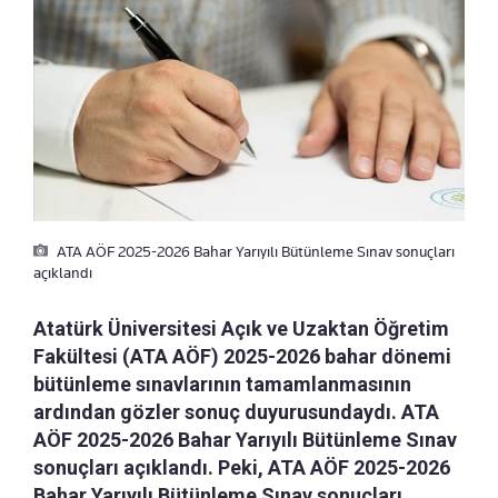
ATA AÖF 2025-2026 Bahar Yarıyılı Bütünleme Sınav sonuçları
açıklandı
Atatürk Üniversitesi Açık ve Uzaktan Öğretim
Fakültesi (ATA AÖF) 2025-2026 bahar dönemi
bütünleme sınavlarının tamamlanmasının
ardından gözler sonuç duyurusundaydı. ATA
AÖF 2025-2026 Bahar Yarıyılı Bütünleme Sınav
sonuçları açıklandı. Peki, ATA AÖF 2025-2026
Bahar Yarıyılı Bütünleme Sınav sonuçları