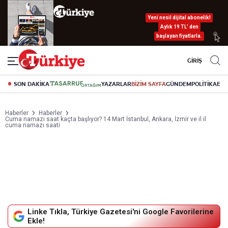
Yeni nesil dijital abonelik!
Aylık 19 TL’ den
başlayan fiyatlarla.
GİRİŞ
SON DAKİKA
YAZARLAR
BİZİM SAYFA
GÜNDEM
POLİTİKA
EK
Haberler
Haberler
Cuma namazı saat kaçta başlıyor? 14 Mart İstanbul, Ankara, İzmir ve il il
cuma namazı saati
Linke Tıkla, Türkiye Gazetesi'ni Google Favorilerine
Ekle!