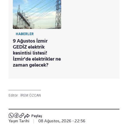
HABERLER
9 Ağustos İzmir
GEDİZ elektrik
kesintisi listesi!
İzmir'de elektrikler ne
zaman gelecek?
Editör :
İREM ÖZCAN
Paylaş
Yayın Tarihi
|
08 Ağustos, 2026 - 22:56