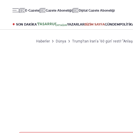
Gündem
Ekonomi
Spor
E-Gazete
Gazete Aboneliği
Dijital Gazete Aboneliği
Politika
Borsa
Futbol
Eğitim
Altın
Puan Durumu
SON DAKİKA
YAZARLAR
BİZİM SAYFA
GÜNDEM
POLİTİK
Döviz
Fikstür
Hisse Senedi
Şampiyonlar Ligi
Haberler
Dünya
Trump'tan İran'a '60 gün' resti! "An
Kripto Para
Avrupa Ligi
Emlak
Basketbol
T-Otomobil
Turizm
Yazarlar
Diğer Kategoriler
Kurumsal
Bugünün Yazarları
Magazin
Hakkımızda
Tüm Yazarlar
Teknoloji
İletişim
Resmî Ilanlar
Künye
Haberler
Gazete Aboneliği
Foto Haber
Danışma Telefonları
Video Galeri
Yasal
Reklam Ver