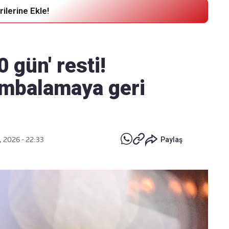
ilerine Ekle!
Haber Verin
Editör masamıza bilgi ve materyal
0 gün' resti!
göndermek için
tıklayın
mbalamaya geri
, 2026 - 22:33
Paylaş