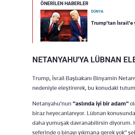
ÖNERİLEN HABERLER
DÜNYA
Trump'tan İsrail'e
NETANYAHU'YA LÜBNAN ELE
Trump, İsrail Başbakanı Binyamin Netany
nedeniyle eleştirerek, bu konudaki tutum
Netanyahu'nun
"aslında iyi bir adam"
ol
biraz heyecanlanıyor. Lübnan konusunda u
daha yumuşak davranabilirsin diyorum. Hiz
seferinde o binayı yıkmana gerek yok" şe