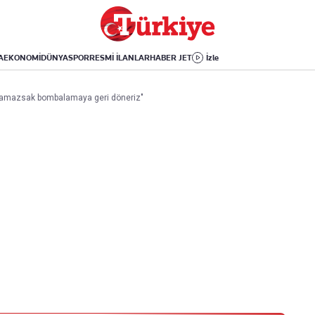
Dünya
Yaşam
Kültür-Sanat
Orta Doğu
Sağlık
Sinema
Avrupa
Hava Durumu
Arkeoloji
A
EKONOMİ
DÜNYA
SPOR
RESMİ İLANLAR
HABER JET
İzle
Amerika
Yemek
Kitap
Afrika
Seyahat
Tarih
laşamazsak bombalamaya geri döneriz"
İsrail-Gazze
Aktüel
Uygulamalar