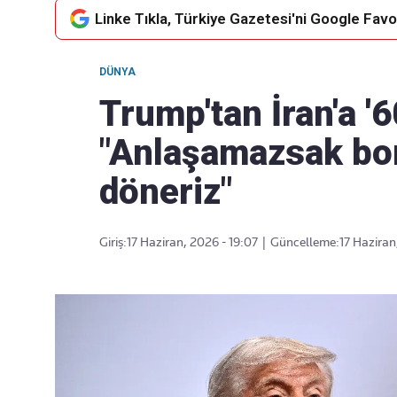
Linke Tıkla, Türkiye Gazetesi'ni Google Favor
DÜNYA
Takip Edin
Favori mecralarınızda haber
Trump'tan İran'a '6
akışımıza ulaşın
"Anlaşamazsak bo
döneriz"
Giriş:
17 Haziran, 2026 - 19:07
|
Güncelleme:
17 Haziran