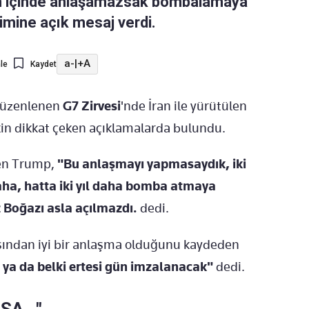
gün içinde anlaşamazsak bombalamaya
imine açık mesaj verdi.
a-
|
+A
le
Kaydet
düzenlenen
G7 Zirvesi
'nde İran ile yürütülen
kin dikkat çeken açıklamalarda bulundu.
yen Trump,
"Bu anlaşmayı yapmasaydık, iki
aha, hatta iki yıl daha bomba atmaya
 Boğazı asla açılmazdı.
dedi.
çısından iyi bir anlaşma olduğunu kaydeden
 ya da belki ertesi gün imzalanacak"
dedi.
A..."