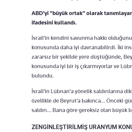
ABD'yi "büyük ortak" olarak tanımlayan 
ifadesini kullandı.
İsrail'in kendini savunma hakkı olduğunu
konusunda daha iyi davranabilirdi. İki in
zararsız bir şekilde yere düştüğünde, Be
konusunda iyi bir iş çıkarmıyorlar ve L
bulundu.
İsrail'in Lübnan'a yönelik saldırılarına d
özellikle de Beyrut’a bakınca... Önceki 
saldırı… Bana göre gereksiz olan büyük bir
ZENGİNLEŞTİRİLMİŞ URANYUM KON