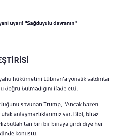
 yeni uyarı! "Sağduyulu davranın"
ŞTİRİSİ
ahu hükümetini Lübnan'a yönelik saldırılar
u doğru bulmadığını ifade etti.
duğunu savunan Trump, "Ancak bazen
fak anlaşmazlıklarımız var. Bibi, biraz
bullah’tan biri bir binaya girdi diye her
klinde konuştu.