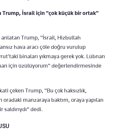
Trump, İsrail için "çok küçük bir ortak"
 anlatan Trump, "İsrail, Hizbullah
sansız hava aracı çöle doğru vurulup
yrut’taki binaları yıkmaya gerek yok. Lübnan
übnan için üzülüyorum" değerlendirmesinde
ikkati çeken Trump, "Bu çok haksızlık,
gün oradaki manzaraya baktım, oraya yapılan
 saldırıydı" dedi.
USU