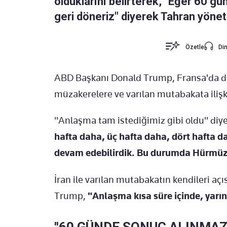
olduklarını belirterek, "Eğer 60 
geri döneriz" diyerek Tahran yönet
Özetle
Din
ABD Başkanı Donald Trump, Fransa'da 
müzakerelere ve varılan mutabakata iliş
"Anlaşma tam istediğimiz gibi oldu" di
hafta daha, üç hafta daha, dört hafta d
devam edebilirdik. Bu durumda Hürmüz
İran ile varılan mutabakatın kendileri a
Trump,
"Anlaşma kısa süre içinde, yarın
"60 GÜNDE SONUÇ ALINMAZS