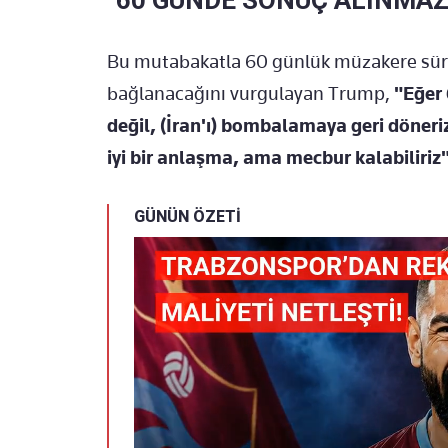
Bu mutabakatla 60 günlük müzakere süre
bağlanacağını vurgulayan Trump,
"Eğer 
değil, (İran'ı) bombalamaya geri döne
iyi bir anlaşma, ama mecbur kalabiliriz
GÜNÜN ÖZETİ