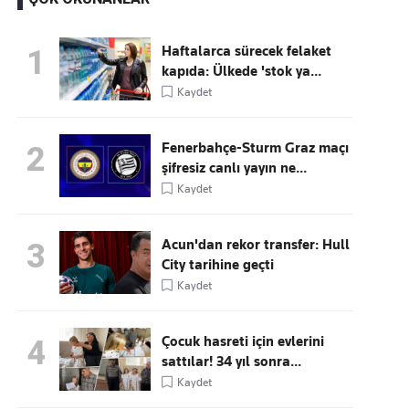
Haftalarca sürecek felaket
1
kapıda: Ülkede 'stok ya...
Kaçırmayın
Kaydet
Ücretsiz üye olun, gündemi
şekillendiren gelişmeleri önce siz duyun
Fenerbahçe-Sturm Graz maçı
2
şifresiz canlı yayın ne...
Kaydet
Acun'dan rekor transfer: Hull
3
City tarihine geçti
Kaydet
Çocuk hasreti için evlerini
4
sattılar! 34 yıl sonra...
Kaydet