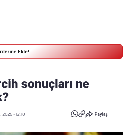
Haber Verin
Editör masamıza bilgi ve materyal göndermek için
tıklayın
ilerine Ekle!
rcih sonuçları ne
k?
, 2025 - 12:10
Paylaş