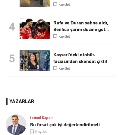
Kaydet
Rafa ve Duran sahne aldı,
4
Benfica yarım düzine gol...
Kaydet
Kayseri’deki otobüs
5
faciasından skandal çıktı!
Kaydet
YAZARLAR
İsmail Kapan
Bu fırsat çok iyi değerlendirilmeli…
Kaydet