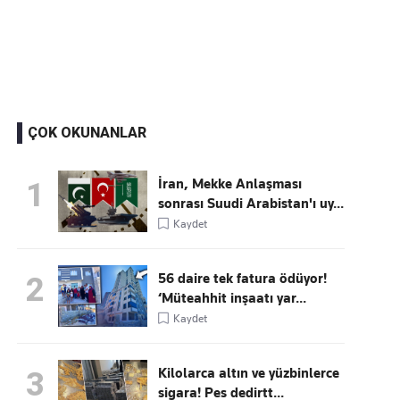
Kaçırmayın
Ücretsiz üye olun, gündemi şekillendiren gelişmeleri önce siz duyun
ÇOK OKUNANLAR
İran, Mekke Anlaşması
1
sonrası Suudi Arabistan'ı uy...
Kaydet
56 daire tek fatura ödüyor!
2
‘Müteahhit inşaatı yar...
Kaydet
Kilolarca altın ve yüzbinlerce
3
sigara! Pes dedirtt...