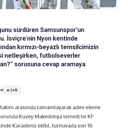
uğunu sürdüren Samsunspor’un
du. İsviçre’nin Nyon kentinde
dından kırmızı-beyazlı temsilcimizin
i netleşirken, futbolseverler
an?” sorusuna cevap aramaya
a-
|
+A
et
4 takım arasında tamamlayarak adını eleme
 turunda Kuzey Makedonya temsilcisi KF
linde Karadeniz ekibi, turnuvada son 16