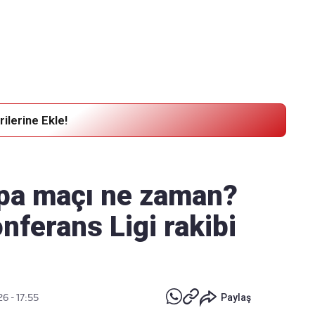
Haber Verin
Editör masamıza bilgi ve materyal göndermek için
tıklayın
ilerine Ekle!
pa maçı ne zaman?
ferans Ligi rakibi
6 - 17:55
Paylaş