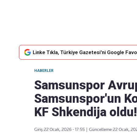
Takip Edin
Favori mecralarınızda haber akışımıza ulaşın
Linke Tıkla, Türkiye Gazetesi'ni Google Favor
HABERLER
Samsunspor Avru
Samsunspor'un Kon
KF Shkendija oldu!
Giriş:
22 Ocak, 2026 - 17:55
|
Güncelleme:
22 Ocak, 202