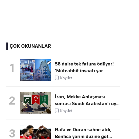
Kaçırmayın
Ücretsiz üye olun, gündemi şekillendiren gelişmeleri önce siz duyun
ÇOK OKUNANLAR
56 daire tek fatura ödüyor!
1
‘Müteahhit inşaatı yar...
Kaydet
İran, Mekke Anlaşması
2
sonrası Suudi Arabistan'ı uy...
Kaydet
Rafa ve Duran sahne aldı,
3
Benfica yarım düzine gol...