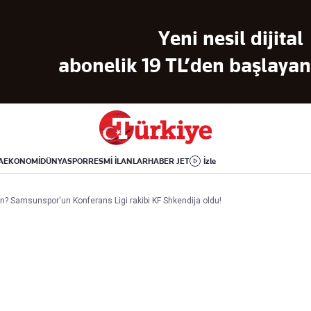
Dünya
Yaşam
Kültür-Sanat
Yeni nesil dijital
Orta Doğu
Sağlık
Sinema
Avrupa
Hava Durumu
Arkeoloji
abonelik 19 TL’den başlayan 
Amerika
Yemek
Kitap
Afrika
Seyahat
Tarih
İsrail-Gazze
Aktüel
A
EKONOMİ
DÜNYA
SPOR
RESMİ İLANLAR
HABER JET
İzle
Uygulamalar
 Samsunspor'un Konferans Ligi rakibi KF Shkendija oldu!
rı