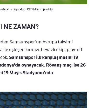
rans Ligi rakibi KF Shkendija oldu!
I NE ZAMAN?
eden Samsunspor’un Avrupa takvimi
 ile eşleşen kırmızı-beyazlı ekip, play-off
ecek.
Samsunspor ilk karşılaşmasını 19
donya’da oynayacak. Rövanş maçı ise 26
i 19 Mayıs Stadyumu’nda