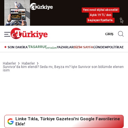
Yeni nesil dijital abonelik!
Aylık 19 TL’ den
başlayan fiyatlarla.
GİRİŞ
SON DAKİKA
YAZARLAR
BİZİM SAYFA
GÜNDEM
POLİTİKA
EK
Haberler
Haberler
Survivor'da kim elendi? Seda mı, Beyza mı? İşte Survivor son bölümde elenen
isim
Linke Tıkla, Türkiye Gazetesi'ni Google Favorilerine
Ekle!