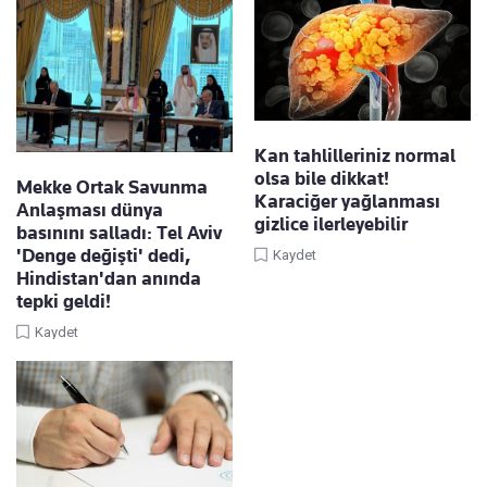
Kan tahlilleriniz normal
olsa bile dikkat!
Mekke Ortak Savunma
Karaciğer yağlanması
Anlaşması dünya
gizlice ilerleyebilir
basınını salladı: Tel Aviv
'Denge değişti' dedi,
Kaydet
Hindistan'dan anında
tepki geldi!
Kaydet