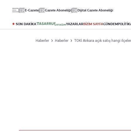
Gündem
Ekonomi
Spor
E-Gazete
Gazete Aboneliği
Dijital Gazete Aboneliği
Politika
Borsa
Futbol
Eğitim
Altın
Puan Durumu
SON DAKİKA
YAZARLAR
BİZİM SAYFA
GÜNDEM
POLİTİK
Döviz
Fikstür
Hisse Senedi
Şampiyonlar Ligi
Haberler
Haberler
TOKİ Ankara açık satış hangi ilçeler
Kripto Para
Avrupa Ligi
Emlak
Basketbol
T-Otomobil
Turizm
Yazarlar
Diğer Kategoriler
Kurumsal
Bugünün Yazarları
Magazin
Hakkımızda
Tüm Yazarlar
Teknoloji
İletişim
Resmî Ilanlar
Künye
Haberler
Gazete Aboneliği
Foto Haber
Danışma Telefonları
Video Galeri
Yasal
Reklam Ver