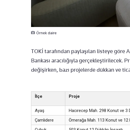
Örnek daire
TOKİ tarafından paylaşılan listeye göre A
Bankası aracılığıyla gerçekleştirilecek. Pr
değişirken, bazı projelerde dükkan ve tic
İlçe
Proje
Ayaş
Hacırecep Mah. 298 Konut ve 3 D
Çamlıdere
Ömerağa Mah. 113 Konut ve 12
Çubuk
503 Konut 12 Dükkân İnşaatı