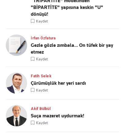
“TRİPARTİTE" modelinden
"BİPARTİTE" yapısına keskin "U"
dönüşü!
Kaydet
İrfan Özfatura
Gezle gözle zımbala... On tüfek bir yay
etmez
Kaydet
Fatih Selek
Çürümüşlük her yeri sardı
Kaydet
Akif Bülbül
Suça mazeret uydurmak!
Kaydet