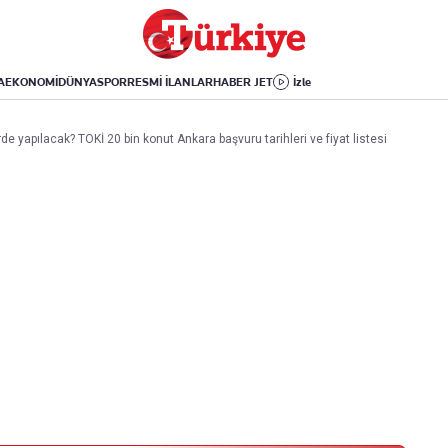
Dünya
Yaşam
Kültür-Sanat
Orta Doğu
Sağlık
Sinema
Avrupa
Hava Durumu
Arkeoloji
A
EKONOMİ
DÜNYA
SPOR
RESMİ İLANLAR
HABER JET
İzle
Amerika
Yemek
Kitap
Afrika
Seyahat
Tarih
de yapılacak? TOKİ 20 bin konut Ankara başvuru tarihleri ve fiyat listesi
İsrail-Gazze
Aktüel
Uygulamalar