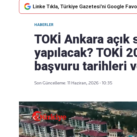
Linke Tıkla, Türkiye Gazetesi'ni Google Favor
HABERLER
Takip Edin
Favori mecralarınızda haber
TOKİ Ankara açık s
akışımıza ulaşın
yapılacak? TOKİ 2
başvuru tarihleri ve
Son Güncelleme: 11 Haziran, 2026 - 10:35