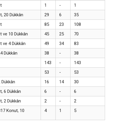
t
1
-
1
ut, 20 Dükkân
29
6
35
t
85
23
108
ut ve 10 Dükkân
45
25
70
ut ve 4 Dükkân
49
34
83
24 Dükkân
38
-
38
143
-
143
53
-
53
2 Dükkân
16
14
30
t, 6 Dükkân
6
-
6
t, 2 Dükkân
2
-
2
817 Konut, 10
4
1
5