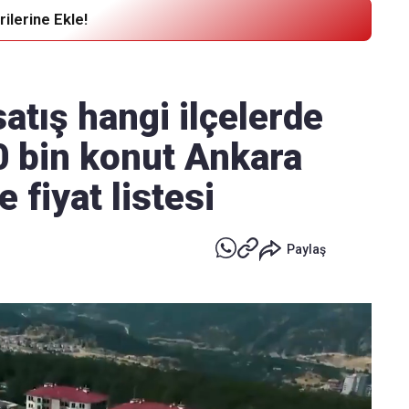
ilerine Ekle!
Haber Verin
Editör masamıza bilgi ve materyal
atış hangi ilçelerde
göndermek için
tıklayın
0 bin konut Ankara
 fiyat listesi
Paylaş