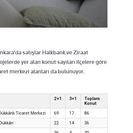
nkara'da satışlar Halkbank ve Ziraat
ojelerde yer alan konut sayıları ilçelere göre
aret merkezi alanları da bulunuyor.
2+1
3+1
Toplam
Konut
ükkânlı Ticaret Merkezi
69
17
86
 Dükkân
22
14
36
36
4
40