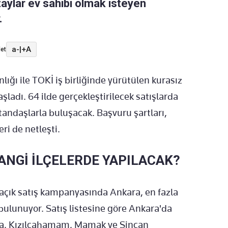
detaylar ev sahibi olmak isteyen
.
a-
|
+A
et
nlığı ile TOKİ iş birliğinde yürütülen kurasız
şladı. 64 ilde gerçekleştirilecek satışlarda
tandaşlarla buluşacak. Başvuru şartları,
ri de netleşti.
ANGİ İLÇELERDE YAPILACAK?
açık satış kampanyasında Ankara, en fazla
bulunuyor. Satış listesine göre Ankara'da
a, Kızılcahamam, Mamak ve Sincan