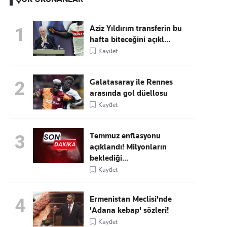
Aziz Yıldırım transferin bu
1
hafta biteceğini açıkl...
Kaçırmayın
Kaydet
Ücretsiz üye olun, gündemi
şekillendiren gelişmeleri önce siz duyun
Galatasaray ile Rennes
2
arasında gol düellosu
Kaydet
Temmuz enflasyonu
3
açıklandı! Milyonların
beklediği...
Kaydet
Ermenistan Meclisi'nde
4
'Adana kebap' sözleri!
Kaydet