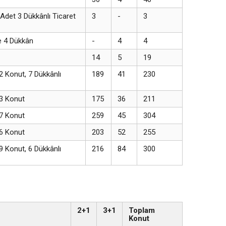
Adet 3 Dükkânlı Ticaret
3
-
3
e 4 Dükkân
-
4
4
14
5
19
2 Konut, 7 Dükkânlı
189
41
230
23 Konut
175
36
211
37 Konut
259
45
304
26 Konut
203
52
255
9 Konut, 6 Dükkânlı
216
84
300
2+1
3+1
Toplam
Konut