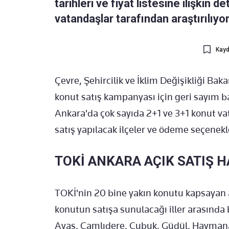
tarihleri ve fiyat listesine ilişkin 
vatandaşlar tarafından araştırılıyor
Kayd
Çevre, Şehircilik ve İklim Değişikliği Baka
konut satış kampanyası için geri sayım ba
Ankara'da çok sayıda 2+1 ve 3+1 konut va
satış yapılacak ilçeler ve ödeme seçenekle
TOKİ ANKARA AÇIK SATIŞ H
TOKİ'nin 20 bine yakın konutu kapsayan 
konutun satışa sunulacağı iller arasında 
Ayaş, Çamlıdere, Çubuk, Güdül, Hayman