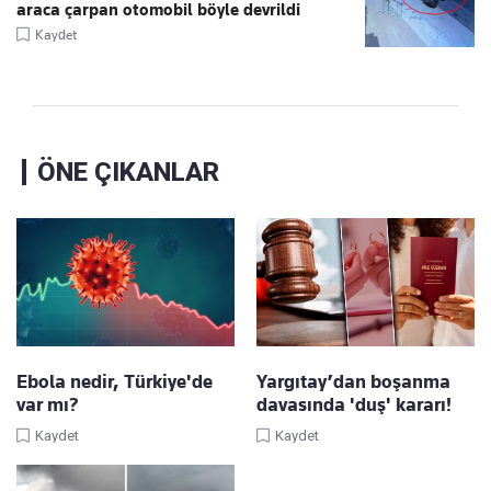
araca çarpan otomobil böyle devrildi
Kaydet
ÖNE ÇIKANLAR
Ebola nedir, Türkiye'de
Yargıtay’dan boşanma
var mı?
davasında 'duş' kararı!
Kaydet
Kaydet