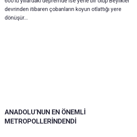
600’lü yıllardaki depremde ise yerle bir olup Beylikler
devrinden itibaren çobanların koyun otlattığı yere
dönüşür...
ANADOLU’NUN EN ÖNEMLİ
METROPOLLERİNDENDİ