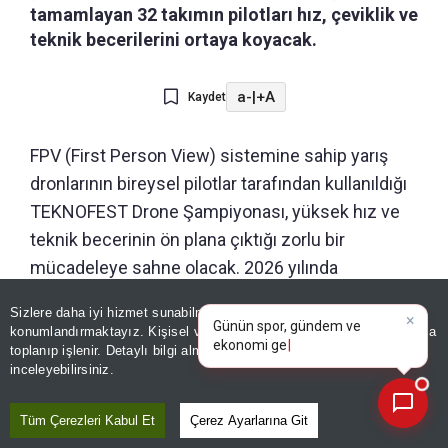
tamamlayan 32 takımın pilotları hız, çeviklik ve
teknik becerilerini ortaya koyacak.
a-
|
+A
Kaydet
FPV (First Person View) sistemine sahip yarış
dronlarının bireysel pilotlar tarafından kullanıldığı
TEKNOFEST Drone Şampiyonası, yüksek hız ve
teknik becerinin ön plana çıktığı zorlu bir
mücadeleye sahne olacak. 2026 yılında
şampiyonaya 847 takım başvururken, başvuru ve
×
Günün spor, gündem ve
Sizlere daha iyi hizmet sunabilmek adına sitemizde
çerez
değerlendirme süreçlerini başarıyla tamamlayan
ekonomi gelişmelerini analiz
konumlandırmaktayız. Kişisel verileriniz, KVKK ve GDPR kapsamında
edin!
|
32 takım 1. Etap’ta yarışmaya hak kazandı.
toplanıp işlenir. Detaylı bilgi almak için
Aydınlatma Metnimizi
📰
Son 30 güne ait haberleri, spor gelişmelerini veya yazar yazılarını sorgulayabilirsiniz.
inceleyebilirsiniz.
Şampiyonada 10 farklı ilden takım üyeleri
mücadele edecek.
Tüm Çerezleri Kabul Et
Çerez Ayarlarına Git