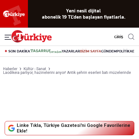
Yeni nesil dijital
abonelik 19 TL’den başlayan fiyatlarla.
GİRİŞ
SON DAKİKA
YAZARLAR
BİZİM SAYFA
GÜNDEM
POLİTİKA
EK
Haberler
Kültür - Sanat
Laodikeia parlıyor, hazinelerini arıyor! Antik şehrin eserleri batı müzelerinde
Linke Tıkla, Türkiye Gazetesi'ni Google Favorilerine
Ekle!