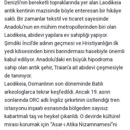
Denizli’nin bereketli topraklarında yer alan Laodikeia
antik kentinin mazisinde böyle enteresan bir hikâye
saklı. Bir zamanlar tekstil ve ticaret sayesinde
Anadolu’nun en mühim metropollerinden biri olan
Laodikeia, abidevi yapılara ev sahipliği yapıyor.
Şimdiki İncil’de adının geçmesi ve Hristiyanlığın ilk
yedi kilisesinden birini barındırması hasebiyle önemli
kabul ediliyor. Anadolu’daki en büyük hipodroma
sahip olan antik şehir, Traian’a ait abidevi çeşmesiyle
de tanınıyor.
Laodikeia, Osmanlının son döneminde Batılı
arkeologlarca tekrar keşfedildi. Ancak 19. asrın
sonlarında ORC adlı İngiliz şirketinin üstlendiği tren
istasyonu inşaatı esnasında bölgeden sayısız
kabartmalı taş ve heykel çıkarıldı. O devirde kültürel
mirası korumak için “Asar-ı Atika Nizamnamesi”ni