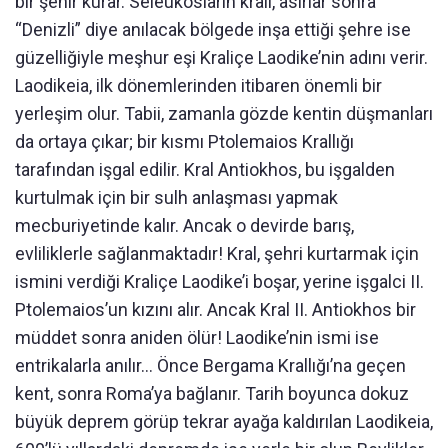
bir şehir kurar. Seleukosların kralı, asırlar sonra
“Denizli” diye anılacak bölgede inşa ettiği şehre ise
güzelliğiyle meşhur eşi Kraliçe Laodike’nin adını verir.
Laodikeia, ilk dönemlerinden itibaren önemli bir
yerleşim olur. Tabii, zamanla gözde kentin düşmanları
da ortaya çıkar; bir kısmı Ptolemaios Krallığı
tarafından işgal edilir. Kral Antiokhos, bu işgalden
kurtulmak için bir sulh anlaşması yapmak
mecburiyetinde kalır. Ancak o devirde barış,
evliliklerle sağlanmaktadır! Kral, şehri kurtarmak için
ismini verdiği Kraliçe Laodike’i boşar, yerine işgalci II.
Ptolemaios’un kızını alır. Ancak Kral II. Antiokhos bir
müddet sonra aniden ölür! Laodike’nin ismi ise
entrikalarla anılır... Önce Bergama Krallığı’na geçen
kent, sonra Roma’ya bağlanır. Tarih boyunca dokuz
büyük deprem görüp tekrar ayağa kaldırılan Laodikeia,