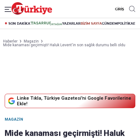
GİRİŞ
SON DAKİKA
YAZARLAR
BİZİM SAYFA
GÜNDEM
POLİTİKA
EK
Haberler
Magazin
Mide kanaması geçirmişti! Haluk Levent'in son sağlık durumu belli oldu
Linke Tıkla, Türkiye Gazetesi'ni Google Favorilerine
Ekle!
MAGAZIN
Mide kanaması geçirmişti! Haluk