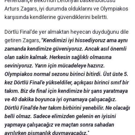
Fenerbahçe Beko'nun Letonyalı basketbolcusu
Arturs Zagars, iyi durumda olduklarını ve Olympiakos
karşısında kendilerine güvendiklerini belirtti.
Dörtlü Final'de yer almaktan heyecan duyduğunu dile
getiren Zagars,
"Kendimizi iyi hissediyoruz ama aynı
zamanda kendimize güveniyoruz. Ancak asıl önemli
olan sakin kalmak. Herkesin sağlıklı olmasına
seviniyoruz. Yarın için mücadeleye hazırız.
Olympiakos normal sezonu birinci bitirdi. Üst üste 5.
kez Dörtlü Final'e yükseldiler, açıkçası birinci sınıf bir
takım. Biz de final için kendimize bir şans yaratmaya
ve 40 dakika boyunca iyi oynamaya çalışacağız.
Dörtlü Final'de her takım birbirini yenebilir. Ne olacağı
belli olmaz. Sadece elimizden gelenin en iyisini
yapmaya çalışacağız ve maçtan sonra sahadan
ayrılırken pişmanlık duymayacağız.
"