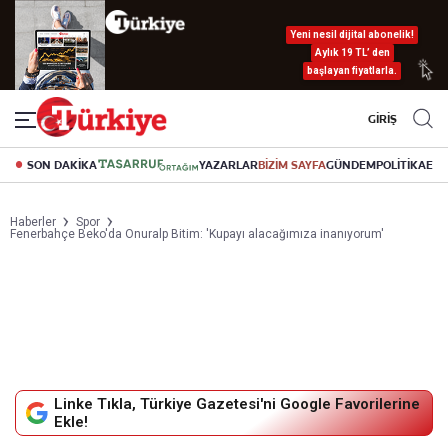
Yeni nesil dijital abonelik!
Aylık 19 TL’ den
başlayan fiyatlarla.
GİRİŞ
SON DAKİKA
YAZARLAR
BİZİM SAYFA
GÜNDEM
POLİTİKA
EK
Haberler
Spor
Fenerbahçe Beko'da Onuralp Bitim: 'Kupayı alacağımıza inanıyorum'
Linke Tıkla, Türkiye Gazetesi'ni Google Favorilerine
Ekle!