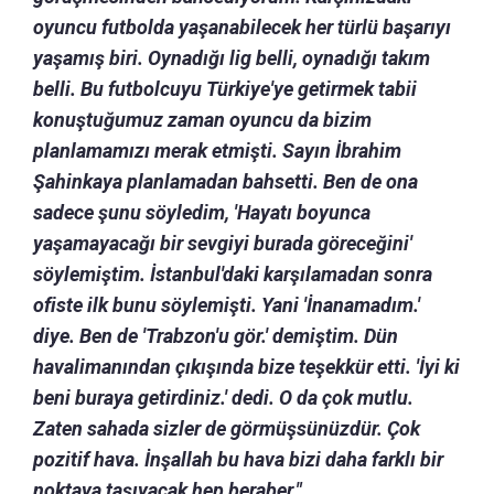
oyuncu futbolda yaşanabilecek her türlü başarıyı
yaşamış biri. Oynadığı lig belli, oynadığı takım
belli. Bu futbolcuyu Türkiye'ye getirmek tabii
konuştuğumuz zaman oyuncu da bizim
planlamamızı merak etmişti. Sayın İbrahim
Şahinkaya planlamadan bahsetti. Ben de ona
sadece şunu söyledim, 'Hayatı boyunca
yaşamayacağı bir sevgiyi burada göreceğini'
söylemiştim. İstanbul'daki karşılamadan sonra
ofiste ilk bunu söylemişti. Yani 'İnanamadım.'
diye. Ben de 'Trabzon'u gör.' demiştim. Dün
havalimanından çıkışında bize teşekkür etti. 'İyi ki
beni buraya getirdiniz.' dedi. O da çok mutlu.
Zaten sahada sizler de görmüşsünüzdür. Çok
pozitif hava. İnşallah bu hava bizi daha farklı bir
noktaya taşıyacak hep beraber."