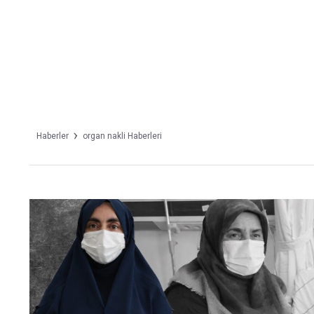
Takip Edin
Favori mecralarınızda haber akışımıza ulaşın
Haberler
organ nakli Haberleri