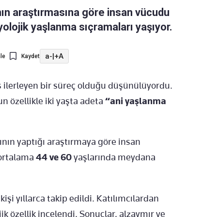
ının araştırmasına göre insan vücudu
iyolojik yaşlanma sıçramaları yaşıyor.
a-
|
+A
le
Kaydet
ilerleyen bir süreç olduğu düşünülüyordu.
n özellikle iki yaşta adeta
“ani yaşlanma
ının yaptığı araştırmaya göre insan
 ortalama
44 ve 60
yaşlarında meydana
işi yıllarca takip edildi. Katılımcılardan
ik özellik incelendi. Sonuçlar, alzaymır ve