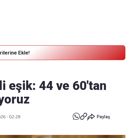
Haber Verin
Editör masamıza bilgi ve materyal
göndermek için
tıklayın
ilerine Ekle!
li eşik: 44 ve 60'tan
ıyoruz
026 - 02:28
Paylaş