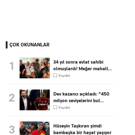
Kaçırmayın
Ücretsiz üye olun, gündemi
şekillendiren gelişmeleri önce siz duyun
ÇOK OKUNANLAR
34 yıl sonra evlat sahibi
1
olmuşlardı! Meğer mahall...
Kaydet
Dev kazancı açıkladı: "450
2
milyon seviyelerini bul...
Kaydet
Hüseyin Taşkıran şimdi
3
bambaşka bir hayat yaşıyor