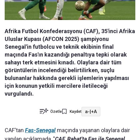
Afrika Futbol Konfederasyonu (CAF), 35'inci Afrika
Uluslar Kupası (AFCON 2025) şampiyonu
Senegal'in futbolcu ve teknik ekibinin final
maçında Fas'ın kazandığı penaltıya tepki olarak
sahayı terk etmesini kınadı. Olaylara dair tüm
görüntülerin incelendiği belirtilirken, suçlu
bulunanlar hakkında gerekli işlemlerin yapılması
için konunun yetkili mercilere iletileceği
vurgulandı.
a-
|
+A
Özetle
Kaydet
CAF'tan
Fas-Senegal
maçında yaşanan olaylara dair
yapılan açıklamada, "
CAF, Rabat'ta Fas ile Senegal