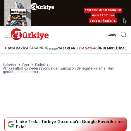
Yeni nesil dijital abonelik!
Aylık 19 TL’ den
başlayan fiyatlarla.
GİRİŞ
SON DAKİKA
YAZARLAR
BİZİM SAYFA
GÜNDEM
POLİTİKA
EK
Haberler
Spor
Futbol
Afrika Futbol Konfederasyonu'ndan şampiyon Senegal'e kınama: Tüm
görüntüler inceleniyor
Linke Tıkla, Türkiye Gazetesi'ni Google Favorilerine
Ekle!