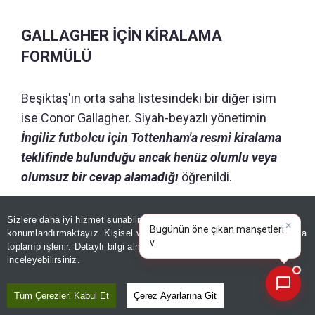
GALLAGHER İÇİN KİRALAMA
FORMÜLÜ
Beşiktaş'ın orta saha listesindeki bir diğer isim
ise Conor Gallagher. Siyah-beyazlı yönetimin
İngiliz futbolcu için Tottenham'a resmi kiralama
teklifinde bulunduğu ancak henüz olumlu veya
olumsuz bir cevap alamadığı
öğrenildi.
Sizlere daha iyi hizmet sunabilmek adına sitemizde
çerez
×
GÜNÜN ÖZETİ
Bugünün öne çıkan manşetleri
konumlandırmaktayız. Kişisel verileriniz, KVKK ve GDPR kapsamında
ve gelişmeleri neler?
toplanıp işlenir. Detaylı bilgi almak için
Aydınlatma Metnimizi
📰
Son 30 güne ait haberleri, spor gelişmelerini veya yazar yazılarını sorgulayabilirsiniz.
inceleyebilirsiniz.
Tüm Çerezleri Kabul Et
Çerez Ayarlarına Git