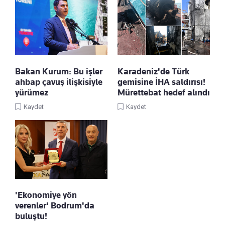
Bakan Kurum: Bu işler
Karadeniz'de Türk
ahbap çavuş ilişkisiyle
gemisine İHA saldırısı!
yürümez
Mürettebat hedef alındı
Kaydet
Kaydet
'Ekonomiye yön
verenler' Bodrum'da
buluştu!