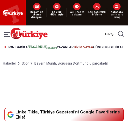
Reklamsız
56 yıllık
Akıllı haber
Eski gazeteleri
Yazarlarla
okuma
dijital arşiv
asistanı
indirme
canlı soru
deneyimi
cevap
GİRİŞ
SON DAKİKA
YAZARLAR
BİZİM SAYFA
GÜNDEM
POLİTİKA
EK
Haberler
Spor
Bayern Münih, Borussia Dortmund'u parçaladı!
Linke Tıkla, Türkiye Gazetesi'ni Google Favorilerine
Ekle!