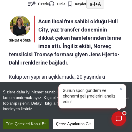
a-
|
+A
Özetle
Dinle
Kaydet
Acun Ilıcalı'nın sahibi olduğu Hull
City, yaz transfer döneminin
dikkat çeken hamlelerinden birine
SİNEM GÖNEN
imza attı. İngiliz ekibi, Norveç
temsilcisi Tromsø forması giyen Jens Hjerto-
Dahl'ı renklerine bağladı.
Kulüpten yapılan açıklamada, 20 yaşındaki
Norveçli orta saha oyuncusuyla 2031 yazına
Sizlere daha iyi hizmet sunabilmek adına sitemizde
çerez
kadar geçerli 5 yıllık sözleşme imzalandığı
konumlandırmaktayız. Kişisel verileriniz, KVKK ve GDPR kapsamında
×
duyuruldu.
Bugü
toplanıp işlenir. Detaylı bilgi almak için
Aydınlatma Metnimizi
📰
Son 30 güne ait haberleri, spor gelişmelerini veya yazar yazılarını sorgulayabilirsiniz.
inceleyebilirsiniz.
Tüm Çerezleri Kabul Et
Çerez Ayarlarına Git