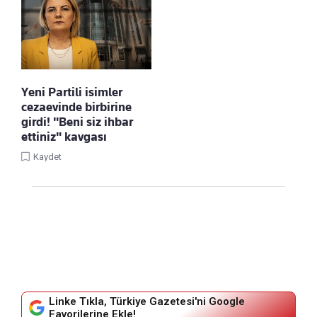
Yeni Partili isimler
cezaevinde birbirine
girdi! "Beni siz ihbar
ettiniz" kavgası
Kaydet
Linke Tıkla, Türkiye Gazetesi'ni Google
Favorilerine Ekle!