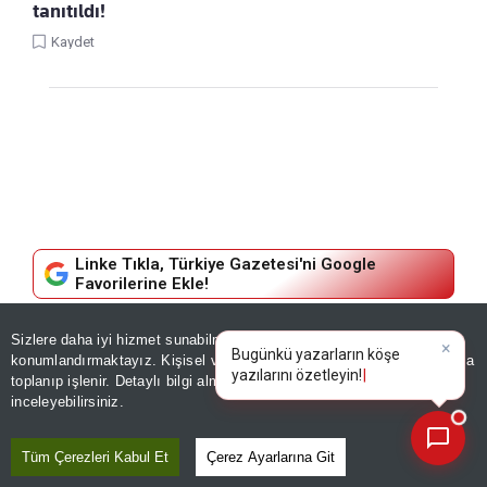
tanıtıldı!
Kaydet
Linke Tıkla, Türkiye Gazetesi'ni Google
Favorilerine Ekle!
DÜNYA
Sizlere daha iyi hizmet sunabilmek adına sitemizde
çerez
×
Bugünkü yazarların köşe
konumlandırmaktayız. Kişisel verileriniz, KVKK ve GDPR kapsamında
yazılarını özetleyin!
|
İran planı tutmadı, Mossad'da
toplanıp işlenir. Detaylı bilgi almak için
Aydınlatma Metnimizi
📰
Son 30 güne ait haberleri, spor gelişmelerini veya yazar yazılarını sorgulayabilirsiniz.
inceleyebilirsiniz.
kriz çıktı! 2 ismin üstü çizildi
Tüm Çerezleri Kabul Et
Çerez Ayarlarına Git
06 Ağustos, 2026 - 22:26
|
06 Ağustos, 2026 - 22:26