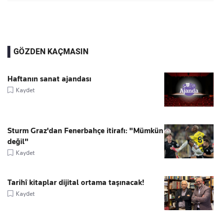
GÖZDEN KAÇMASIN
Haftanın sanat ajandası
Kaydet
Sturm Graz'dan Fenerbahçe itirafı: "Mümkün
değil"
Kaydet
Tarihî kitaplar dijital ortama taşınacak!
Kaydet