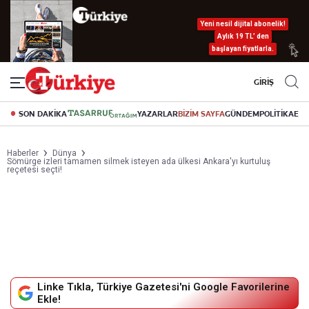
Yeni nesil dijital abonelik!
Aylık 19 TL’ den
başlayan fiyatlarla.
GİRİŞ
SON DAKİKA
YAZARLAR
BİZİM SAYFA
GÜNDEM
POLİTİKA
EK
Haberler
Dünya
Sömürge izleri tamamen silmek isteyen ada ülkesi Ankara'yı kurtuluş
reçetesi seçti!
Linke Tıkla, Türkiye Gazetesi'ni Google Favorilerine
Ekle!