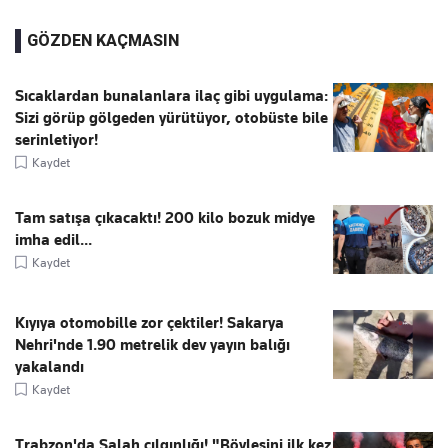
GÖZDEN KAÇMASIN
Sıcaklardan bunalanlara ilaç gibi uygulama:
Sizi görüp gölgeden yürütüyor, otobüste bile
serinletiyor!
Kaydet
Tam satışa çıkacaktı! 200 kilo bozuk midye
imha edil...
Kaydet
Kıyıya otomobille zor çektiler! Sakarya
Nehri'nde 1.90 metrelik dev yayın balığı
yakalandı
Kaydet
Trabzon'da Salah çılgınlığı! "Böylesini ilk kez