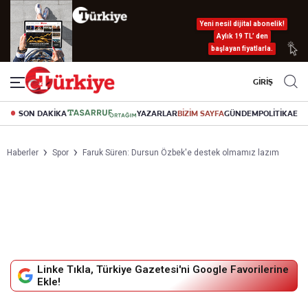
Yeni nesil dijital abonelik!
Aylık 19 TL’ den
başlayan fiyatlarla.
GİRİŞ
SON DAKİKA
YAZARLAR
BİZİM SAYFA
GÜNDEM
POLİTİKA
EK
Haberler
Spor
Faruk Süren: Dursun Özbek'e destek olmamız lazım
Linke Tıkla, Türkiye Gazetesi'ni Google Favorilerine
Ekle!