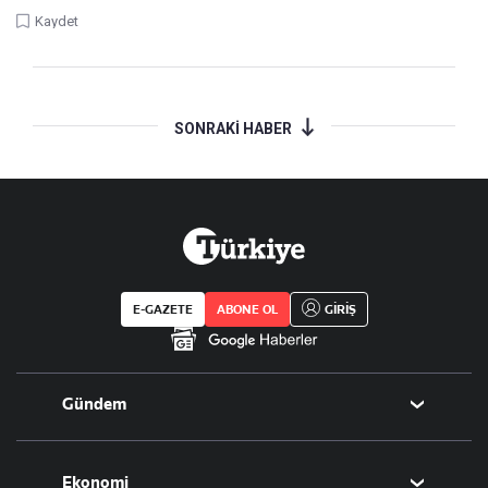
Kaydet
SONRAKİ HABER
E-GAZETE
ABONE OL
GİRİŞ
Gündem
Politika
Ekonomi
Eğitim