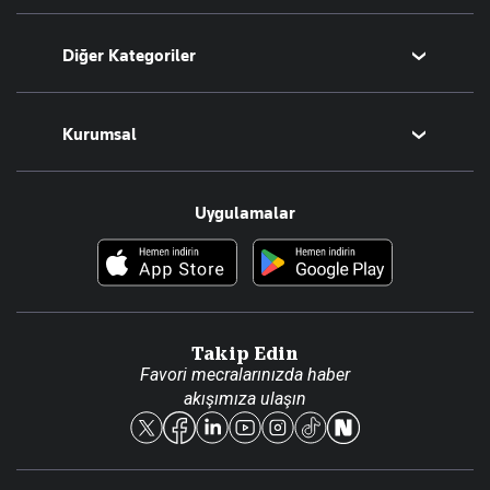
Bugünün Yazarları
Diğer Kategoriler
Tüm Yazarlar
Magazin
Kurumsal
Teknoloji
Resmî Ilanlar
Hakkımızda
Uygulamalar
Haberler
İletişim
Foto Haber
Künye
Video Galeri
Gazete Aboneliği
Danışma Telefonları
Takip Edin
Favori mecralarınızda haber
Yasal
akışımıza ulaşın
Reklam Ver