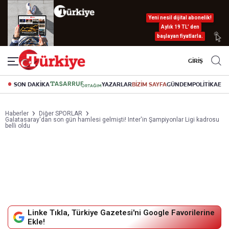
Yeni nesil dijital abonelik!
Aylık 19 TL’ den
başlayan fiyatlarla.
GİRİŞ
SON DAKİKA
YAZARLAR
BİZİM SAYFA
GÜNDEM
POLİTİKA
EK
Haberler
Diğer SPORLAR
Galatasaray'dan son gün hamlesi gelmişti! Inter'in Şampiyonlar Ligi kadrosu
belli oldu
Linke Tıkla, Türkiye Gazetesi'ni Google Favorilerine
Ekle!