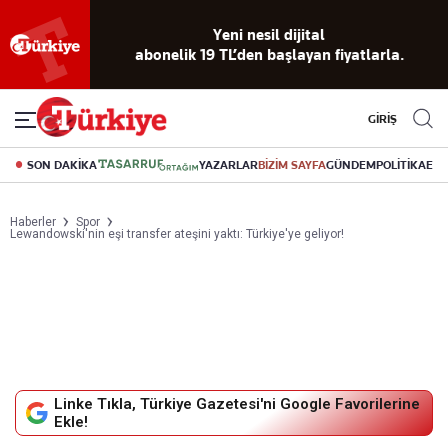
Yeni nesil dijital
abonelik 19 TL’den başlayan fiyatlarla.
GİRİŞ
SON DAKİKA
YAZARLAR
BİZİM SAYFA
GÜNDEM
POLİTİKA
EK
Haberler
Spor
Lewandowski'nin eşi transfer ateşini yaktı: Türkiye'ye geliyor!
Linke Tıkla, Türkiye Gazetesi'ni Google Favorilerine
Ekle!