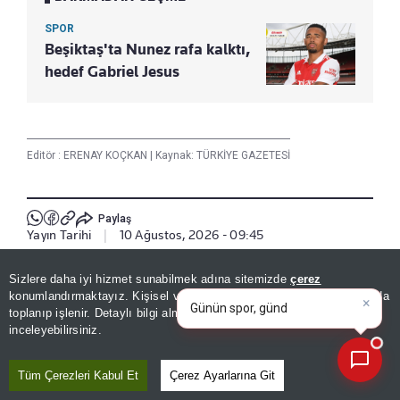
SPOR
Beşiktaş'ta Nunez rafa kalktı,
hedef Gabriel Jesus
Editör :
ERENAY KOÇKAN
|
Kaynak: TÜRKİYE GAZETESİ
Paylaş
Yayın Tarihi
|
10 Ağustos, 2026 - 09:45
×
Günün spor, gündem ve
Sizlere daha iyi hizmet sunabilmek adına sitemizde
çerez
Haberle İlgili Daha Fazlası
ekonomi gelişmelerini analiz
konumlandırmaktayız. Kişisel verileriniz, KVKK ve GDPR kapsamında
edin!
toplanıp işlenir. Detaylı bilgi almak için
Aydınlatma Metnimizi
Spor
📰
Son 30 güne ait haberleri, spor gelişmelerini veya yazar yazılarını sorgulayabilirsiniz.
inceleyebilirsiniz.
Tüm Çerezleri Kabul Et
Çerez Ayarlarına Git
Bizi Takip Edin