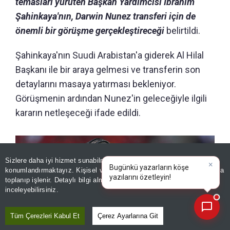
temasları yürüten Başkan Yardımcısı İbrahim
Şahinkaya'nın, Darwin Nunez transferi için de
önemli bir görüşme gerçekleştireceği
belirtildi.
Şahinkaya'nın Suudi Arabistan'a giderek Al Hilal
Başkanı ile bir araya gelmesi ve transferin son
detaylarını masaya yatırması bekleniyor.
Görüşmenin ardından Nunez'in geleceğiyle ilgili
kararın netleşeceği ifade edildi.
Sizlere daha iyi hizmet sunabilmek adına sitemizde
çerez
×
Bugünkü yazarların köşe
konumlandırmaktayız. Kişisel verileriniz, KVKK ve GDPR kapsamında
yazılarını özetleyin!
|
toplanıp işlenir. Detaylı bilgi almak için
Aydınlatma Metnimizi
📰
Son 30 güne ait haberleri, spor gelişmelerini veya yazar yazılarını sorgulayabilirsiniz.
inceleyebilirsiniz.
Tüm Çerezleri Kabul Et
Çerez Ayarlarına Git