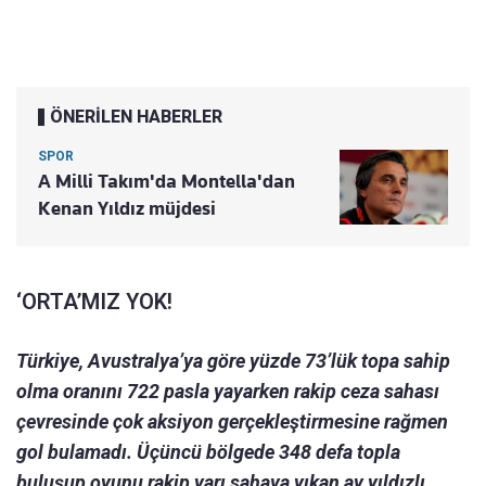
ÖNERİLEN HABERLER
SPOR
A Milli Takım'da Montella'dan
Kenan Yıldız müjdesi
‘ORTA’MIZ YOK!
Türkiye, Avustralya’ya göre yüzde 73’lük topa sahip
olma oranını 722 pasla yayarken rakip ceza sahası
çevresinde çok aksiyon gerçekleştirmesine rağmen
gol bulamadı. Üçüncü bölgede 348 defa topla
buluşup oyunu rakip yarı sahaya yıkan ay yıldızlı