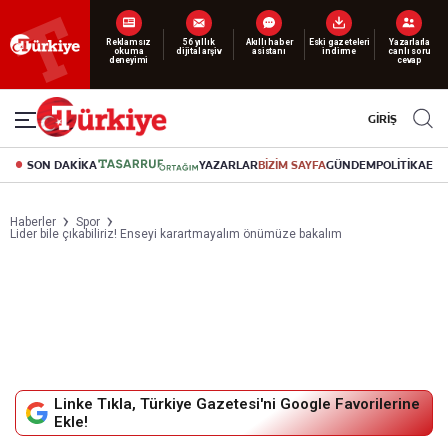
Reklamsız
56 yıllık
Akıllı haber
Eski gazeteleri
Yazarlarla
okuma
dijital arşiv
asistanı
indirme
canlı soru
deneyimi
cevap
GİRİŞ
SON DAKİKA
YAZARLAR
BİZİM SAYFA
GÜNDEM
POLİTİKA
EK
Haberler
Spor
Lider bile çıkabiliriz! Enseyi karartmayalım önümüze bakalım
Linke Tıkla, Türkiye Gazetesi'ni Google Favorilerine
Ekle!