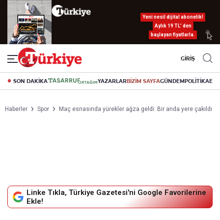
Yeni nesil dijital abonelik!
Aylık 19 TL’ den
başlayan fiyatlarla.
GİRİŞ
SON DAKİKA
YAZARLAR
BİZİM SAYFA
GÜNDEM
POLİTİKA
EK
Haberler
Spor
Maç esnasında yürekler ağza geldi: Bir anda yere çakıldı
Linke Tıkla, Türkiye Gazetesi'ni Google Favorilerine
Ekle!