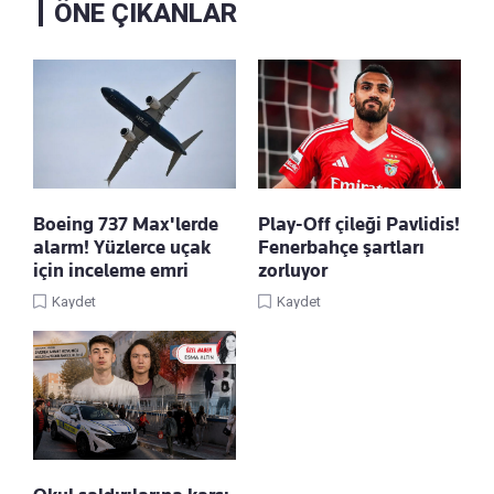
ÖNE ÇIKANLAR
Boeing 737 Max'lerde
Play-Off çileği Pavlidis!
alarm! Yüzlerce uçak
Fenerbahçe şartları
için inceleme emri
zorluyor
Kaydet
Kaydet