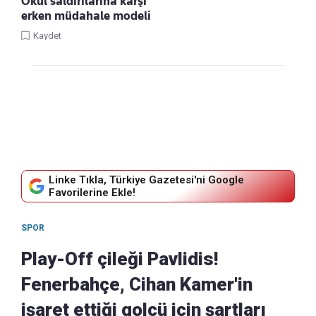
Okul saldırılarına karşı
erken müdahale modeli
Kaydet
Linke Tıkla, Türkiye Gazetesi'ni Google
Favorilerine Ekle!
SPOR
Play-Off çileği Pavlidis!
Fenerbahçe, Cihan Kamer'in
işaret ettiği golcü için şartları