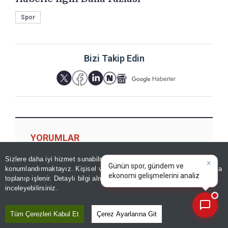
Spor
Bizi Takip Edin
YORUMLAR
×
Günün spor, gündem ve
Sizlere daha iyi hizmet sunabilmek adına sitemizde
çerez
ekonomi gelişmelerini analiz
konumlandırmaktayız. Kişisel verileriniz, KVKK ve GDPR kapsamında
edin!
|
toplanıp işlenir. Detaylı bilgi almak için
Aydınlatma Metnimizi
📰
Son 30 güne ait haberleri, spor gelişmelerini veya yazar yazılarını sorgulayabilirsiniz.
Yorum için giriş yapın
inceleyebilirsiniz.
Tüm Çerezleri Kabul Et
Çerez Ayarlarına Git