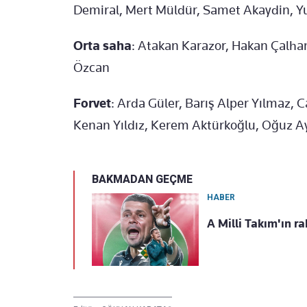
Demiral, Mert Müldür, Samet Akaydin, Yu
Orta saha
: Atakan Karazor, Hakan Çalha
Özcan
Forvet
: Arda Güler, Barış Alper Yılmaz, 
Kenan Yıldız, Kerem Aktürkoğlu, Oğuz A
BAKMADAN GEÇME
HABER
A Milli Takım'ın ra