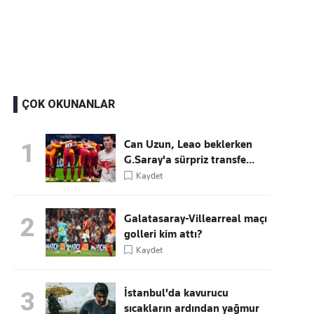
Kaçırmayın
Ücretsiz üye olun, gündemi şekillendiren gelişmeleri önce siz duyun
ÇOK OKUNANLAR
Can Uzun, Leao beklerken
1
G.Saray'a sürpriz transfe...
Kaydet
Galatasaray-Villearreal maçı
2
golleri kim attı?
Kaydet
İstanbul'da kavurucu
3
sıcakların ardından yağmur