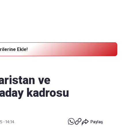
Haber Verin
Editör masamıza bilgi ve materyal göndermek için
tıklayın
ilerine Ekle!
aristan ve
 aday kadrosu
 - 14:14
Paylaş