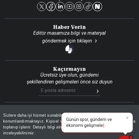
Reklam Ver
Haber Verin
Editör masamıza bilgi ve materyal
göndermek için
tıklayın
Kaçırmayın
Ücretsiz üye olun, gündemi
şekillendiren gelişmeleri önce siz duyun
×
Günün spor, gündem ve
Son Dakika
Site Haritası
RSS
KVKK Aydınlatma Metni
Sizlere daha iyi hizmet sunabilmek adına sitemizde
çerez
Gizlilik Politikası
Çerez Politikası
ekonomi gelişmelerini analiz
konumlandırmaktayız. Kişisel verileriniz, KVKK ve GDPR kapsamında
edi
|
toplanıp işlenir. Detaylı bilgi almak için
Aydınlatma Metnimizi
📰
Son 30 güne ait haberleri, spor gelişmelerini veya yazar yazılarını sorgulayabilirsiniz.
© 2026 İhlas Medya Grubu. Tüm Hakları Saklıdır
inceleyebilirsiniz.