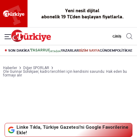
Yeni nesil dijital
abonelik 19 TL’den başlayan fiyatlarla.
GİRİŞ
SON DAKİKA
YAZARLAR
BİZİM SAYFA
GÜNDEM
POLİTİKA
EK
Haberler
Diğer SPORLAR
Ole Gunnar Solskjaer, kadro tercihleri için kendisini savundu: Hak eden bu
formayı alır
Linke Tıkla, Türkiye Gazetesi'ni Google Favorilerine
Ekle!