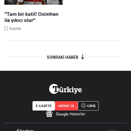
"Tam bir katil! Osimhen
ile yıkıcı olur"
Kaydet
SONRAKİ HABER
E-GAZETE
ABONE OL
GİRİŞ