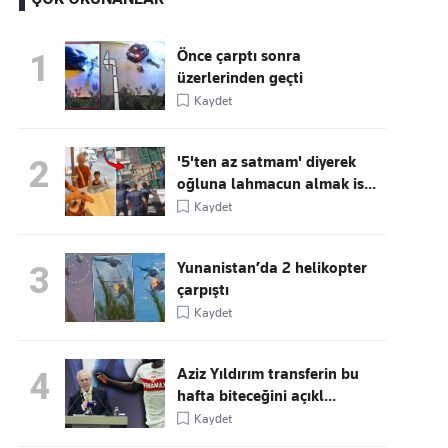
Önce çarptı sonra
1
üzerlerinden geçti
Kaçırmayın
Kaydet
Ücretsiz üye olun, gündemi
şekillendiren gelişmeleri önce siz duyun
'5'ten az satmam' diyerek
2
oğluna lahmacun almak is...
Kaydet
Yunanistan’da 2 helikopter
3
çarpıştı
Kaydet
Aziz Yıldırım transferin bu
4
hafta biteceğini açıkl...
Kaydet