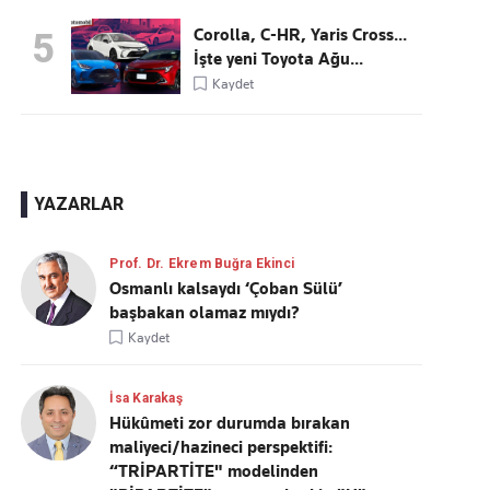
Corolla, C-HR, Yaris Cross...
5
İşte yeni Toyota Ağu...
Kaydet
YAZARLAR
Prof. Dr. Ekrem Buğra Ekinci
Osmanlı kalsaydı ‘Çoban Sülü’
başbakan olamaz mıydı?
Kaydet
İsa Karakaş
Hükûmeti zor durumda bırakan
maliyeci/hazineci perspektifi:
“TRİPARTİTE" modelinden