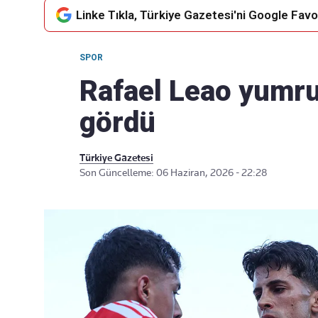
Linke Tıkla, Türkiye Gazetesi'ni Google Favor
SPOR
Takip Edin
Favori mecralarınızda haber
Rafael Leao yumruk
akışımıza ulaşın
gördü
Türkiye Gazetesi
Son Güncelleme: 06 Haziran, 2026 - 22:28