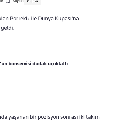
a-
|
+A
le
Kaydet
lan Portekiz ile Dünya Kupası'na
 geldi.
n bonservisi dudak uçuklattı
da yaşanan bir pozisyon sonrası iki takım