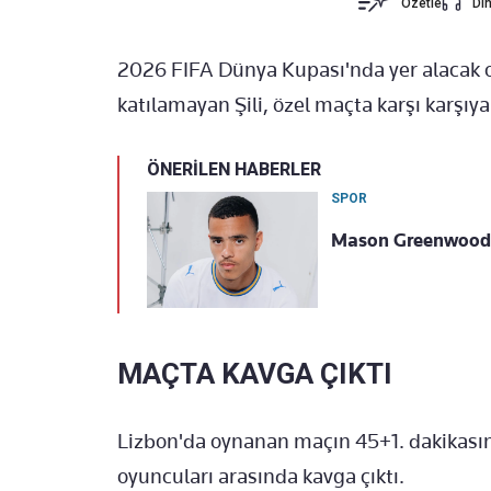
Özetle
Din
2026 FIFA Dünya Kupası'nda yer alacak o
katılamayan Şili, özel maçta karşı karşıya
ÖNERİLEN HABERLER
SPOR
Mason Greenwood'u
MAÇTA KAVGA ÇIKTI
Lizbon'da oynanan maçın 45+1. dakikasın
oyuncuları arasında kavga çıktı.