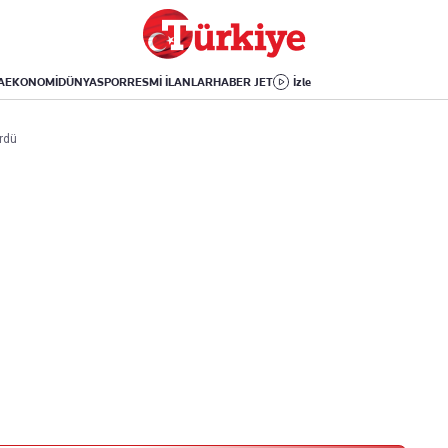
Dünya
Yaşam
Kültür-Sanat
Orta Doğu
Sağlık
Sinema
Avrupa
Hava Durumu
Arkeoloji
A
EKONOMİ
DÜNYA
SPOR
RESMİ İLANLAR
HABER JET
İzle
Amerika
Yemek
Kitap
Afrika
Seyahat
Tarih
ördü
İsrail-Gazze
Aktüel
Uygulamalar