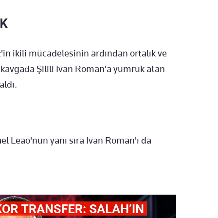
UK
'in ikili mücadelesinin ardından ortalık ve
an kavgada Şilili Ivan Roman'a yumruk atan
aldı.
el Leao'nun yanı sıra Ivan Roman'ı da