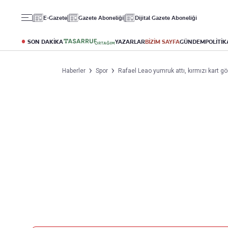
Gündem
Ekonomi
Spor
E-Gazete
Gazete Aboneliği
Dijital Gazete Aboneliği
Politika
Borsa
Futbol
Eğitim
Altın
Puan Durumu
SON DAKİKA
YAZARLAR
BİZİM SAYFA
GÜNDEM
POLİTİK
Döviz
Fikstür
Hisse Senedi
Şampiyonlar Ligi
Haberler
Spor
Rafael Leao yumruk attı, kırmızı kart g
Kripto Para
Avrupa Ligi
Emlak
Basketbol
T-Otomobil
Turizm
Yazarlar
Diğer Kategoriler
Kurumsal
Bugünün Yazarları
Magazin
Hakkımızda
Tüm Yazarlar
Teknoloji
İletişim
Resmî Ilanlar
Künye
Haberler
Gazete Aboneliği
Foto Haber
Danışma Telefonları
Video Galeri
Yasal
Reklam Ver