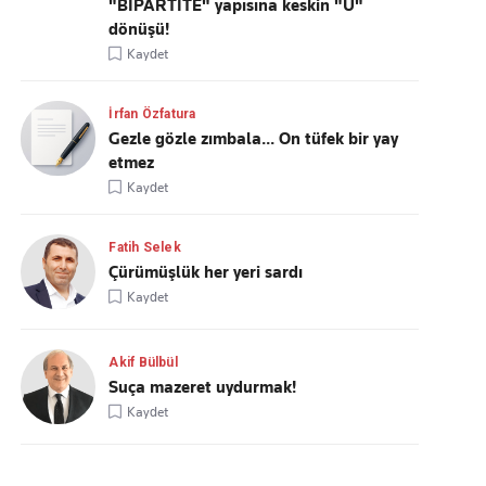
"BİPARTİTE" yapısına keskin "U"
dönüşü!
Kaydet
İrfan Özfatura
Gezle gözle zımbala... On tüfek bir yay
etmez
Kaydet
Fatih Selek
Çürümüşlük her yeri sardı
Kaydet
Akif Bülbül
Suça mazeret uydurmak!
Kaydet