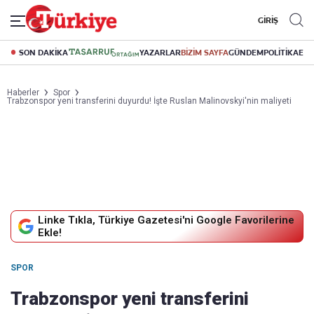
GİRİŞ
SON DAKİKA
YAZARLAR
BİZİM SAYFA
GÜNDEM
POLİTİKA
EK
Haberler
Spor
Trabzonspor yeni transferini duyurdu! İşte Ruslan Malinovskyi'nin maliyeti
Linke Tıkla, Türkiye Gazetesi'ni Google Favorilerine
Ekle!
SPOR
Trabzonspor yeni transferini