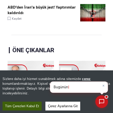
ABD'den İran'a büyük jest! Yaptırımlar
kaldırıldı
Kaydet
ÖNE ÇIKANLAR
Sizlere daha iyi hizmet sunabilmek adına sitemizde
çerez
×
Bugünün öne çıkan manşetleri
konumlandırmaktayız. Kişisel verileriniz, KVKK ve GDPR kapsamında
ve gelişmeleri
toplanıp işlenir. Detaylı bilgi almak için
Aydınlatma Metnimizi
📰
Son 30 güne ait haberleri, spor gelişmelerini veya yazar yazılarını sorgulayabilirsiniz.
inceleyebilirsiniz.
İyi bir Müslüman olmak
Feryat etti ve bayıldı
için
Kaydet
Tüm Çerezleri Kabul Et
Çerez Ayarlarına Git
Kaydet