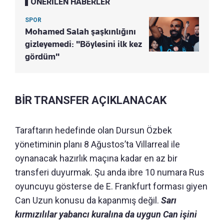
ÖNERİLEN HABERLER
SPOR
Mohamed Salah şaşkınlığını
gizleyemedi: "Böylesini ilk kez
gördüm"
BİR TRANSFER AÇIKLANACAK
Taraftarın hedefinde olan Dursun Özbek
yönetiminin planı 8 Ağustos’ta Villarreal ile
oynanacak hazırlık maçına kadar en az bir
transferi duyurmak. Şu anda ibre 10 numara Rus
oyuncuyu gösterse de E. Frankfurt forması giyen
Can Uzun konusu da kapanmış değil.
Sarı
kırmızılılar yabancı kuralına da uygun Can işini