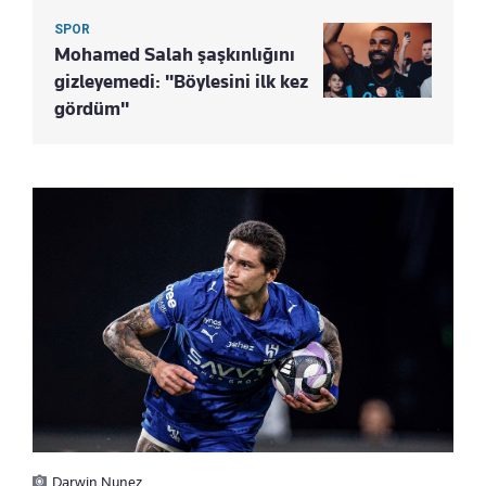
SPOR
Mohamed Salah şaşkınlığını
gizleyemedi: "Böylesini ilk kez
gördüm"
Darwin Nunez