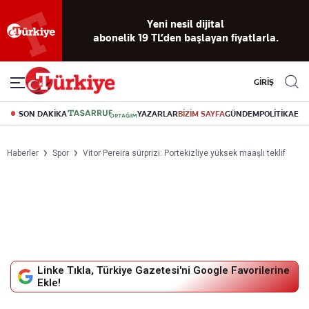
Yeni nesil dijital
abonelik 19 TL’den başlayan fiyatlarla.
GİRİŞ
SON DAKİKA
YAZARLAR
BİZİM SAYFA
GÜNDEM
POLİTİKA
EK
Haberler
Spor
Vitor Pereira sürprizi: Portekizliye yüksek maaşlı teklif
Linke Tıkla, Türkiye Gazetesi'ni Google Favorilerine
Ekle!