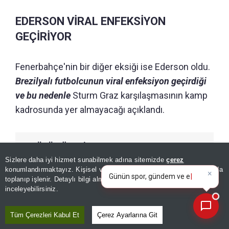
EDERSON VİRAL ENFEKSİYON
GEÇİRİYOR
Fenerbahçe'nin bir diğer eksiği ise Ederson oldu.
Brezilyalı futbolcunun viral enfeksiyon geçirdiği
ve bu nedenle
Sturm Graz karşılaşmasının kamp
kadrosunda yer almayacağı açıklandı.
GÜNÜN ÖZETİ
×
Günün spor, gündem ve
Sizlere daha iyi hizmet sunabilmek adına sitemizde
çerez
ekonomi gelişmelerini analiz
konumlandırmaktayız. Kişisel verileriniz, KVKK ve GDPR kapsamında
edin!
toplanıp işlenir. Detaylı bilgi almak için
Aydınlatma Metnimizi
📰
Son 30 güne ait haberleri, spor gelişmelerini veya yazar yazılarını sorgulayabilirsiniz.
inceleyebilirsiniz.
Tüm Çerezleri Kabul Et
Çerez Ayarlarına Git