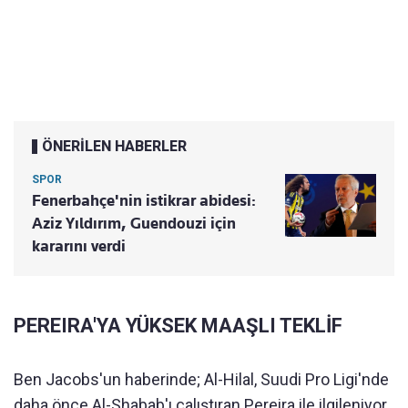
ÖNERİLEN HABERLER
SPOR
Fenerbahçe'nin istikrar abidesi:
Aziz Yıldırım, Guendouzi için
kararını verdi
PEREIRA'YA YÜKSEK MAAŞLI TEKLİF
Ben Jacobs'un haberinde; Al-Hilal, Suudi Pro Ligi'nde
daha önce Al-Shabab'ı çalıştıran Pereira ile ilgileniyor.