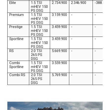
Elite
1.5 TSI
2.734.900
2.346.900
-388.000
mHEV 150
PS DSG
Premium
1.5 TSI
3.159.900
-
-
mHEV 150
PS DSG
Prestige
1.5 TSI
3.459.900
-
-
mHEV 150
PS DSG
Sportline
1.5 TSI
3.459.900
-
-
mHEV 150
PS DSG
RS
2.0 TSI
5.669.900
-
-
265 PS
DSG
Combi
1.5 TSI
3.559.900
-
Sportline
mHEV 150
PS DSG
Combi RS
2.0 TSI
5.769.900
-
-
265 PS
DSG