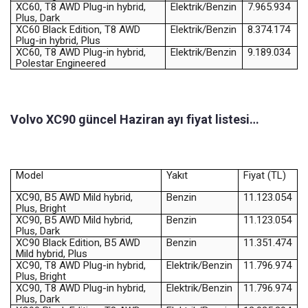
XC60, T8 AWD Plug-in hybrid,
Elektrik/Benzin
7.965.934
Plus, Dark
XC60 Black Edition, T8 AWD
Elektrik/Benzin
8.374.174
Plug-in hybrid, Plus
XC60, T8 AWD Plug-in hybrid,
Elektrik/Benzin
9.189.034
Polestar Engineered
Volvo XC90 güncel Haziran ayı fiyat listesi…
Model
Yakıt
Fiyat (TL)
XC90, B5 AWD Mild hybrid,
Benzin
11.123.054
Plus, Bright
XC90, B5 AWD Mild hybrid,
Benzin
11.123.054
Plus, Dark
XC90 Black Edition, B5 AWD
Benzin
11.351.474
Mild hybrid, Plus
XC90, T8 AWD Plug-in hybrid,
Elektrik/Benzin
11.796.974
Plus, Bright
XC90, T8 AWD Plug-in hybrid,
Elektrik/Benzin
11.796.974
Plus, Dark