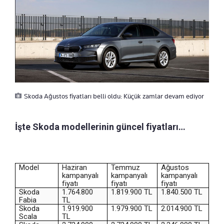
Skoda Ağustos fiyatları belli oldu: Küçük zamlar devam ediyor
İşte Skoda modellerinin güncel fiyatları…
Model
Haziran
Temmuz
Ağustos
kampanyalı
kampanyalı
kampanyalı
fiyatı
fiyatı
fiyatı
Skoda
1.764.800
1.819.900 TL
1.840.500 TL
Fabia
TL
Skoda
1.919.900
1.979.900 TL
2.014.900 TL
Scala
TL