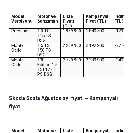
Model
Motor ve
Liste
Kampanyalı
İndirim
Versiyonu
Şanzıman
Fiyatı
Fiyat (TL)
(TL)
(TL)
Premium
1.0 TSI
1.969.900
1.840.500
-129.400
115 PS
DSG
Monte
1.5 TSI
2.269.900
2.192.200
-77.700
Carlo
150 PS
DSG
Monte
130
2.729.900
2.389.900
-340.000
Carlo
Edition 1.5
TSI 177
PS DSG
Skoda Scala Ağustos ayı fiyatı – Kampanyalı
fiyat
Model
Motor ve
Liste
Kampanyalı
İndirim