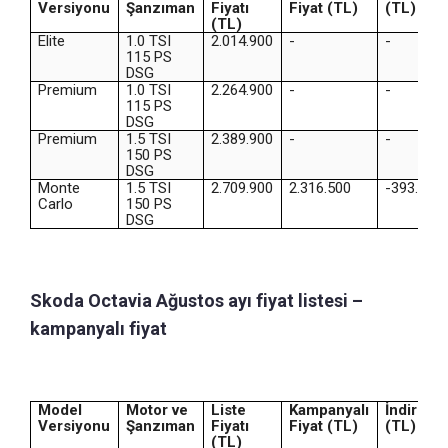
Versiyonu
Şanzıman
Fiyatı
Fiyat (TL)
(TL)
(TL)
Elite
1.0 TSI
2.014.900
-
-
115 PS
DSG
Premium
1.0 TSI
2.264.900
-
-
115 PS
DSG
Premium
1.5 TSI
2.389.900
-
-
150 PS
DSG
Monte
1.5 TSI
2.709.900
2.316.500
-393.400
Carlo
150 PS
DSG
Skoda Octavia Ağustos ayı fiyat listesi –
kampanyalı fiyat
Model
Motor ve
Liste
Kampanyalı
İndirim
Versiyonu
Şanzıman
Fiyatı
Fiyat (TL)
(TL)
(TL)