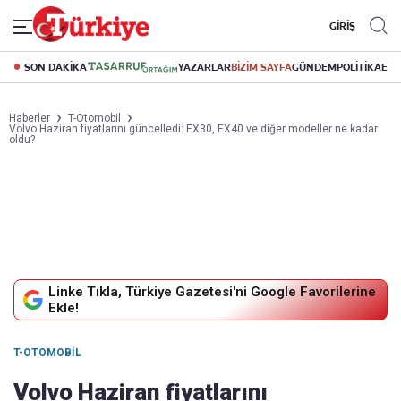
GİRİŞ
SON DAKİKA
YAZARLAR
BİZİM SAYFA
GÜNDEM
POLİTİKA
EK
Haberler
T-Otomobil
Volvo Haziran fiyatlarını güncelledi: EX30, EX40 ve diğer modeller ne kadar
oldu?
Linke Tıkla, Türkiye Gazetesi'ni Google Favorilerine
Ekle!
T-OTOMOBIL
Volvo Haziran fiyatlarını