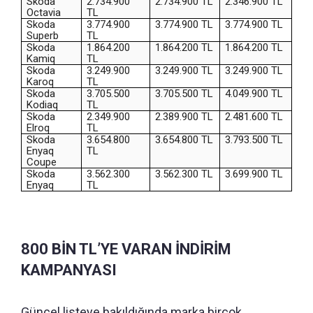
Skoda
2.734.900
2.734.900 TL
2.346.900 TL
Octavia
TL
Skoda
3.774.900
3.774.900 TL
3.774.900 TL
Superb
TL
Skoda
1.864.200
1.864.200 TL
1.864.200 TL
Kamiq
TL
Skoda
3.249.900
3.249.900 TL
3.249.900 TL
Karoq
TL
Skoda
3.705.500
3.705.500 TL
4.049.900 TL
Kodiaq
TL
Skoda
2.349.900
2.389.900 TL
2.481.600 TL
Elroq
TL
Skoda
3.654.800
3.654.800 TL
3.793.500 TL
Enyaq
TL
Coupe
Skoda
3.562.300
3.562.300 TL
3.699.900 TL
Enyaq
TL
800 BİN TL’YE VARAN İNDİRİM
KAMPANYASI
Güncel listeye bakıldığında marka birçok