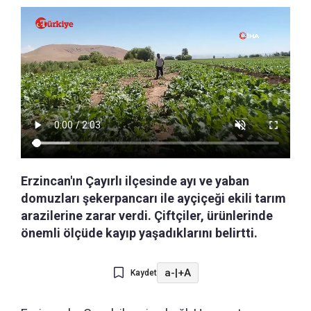
Erzincan'ın Çayırlı ilçesinde ayı ve yaban
domuzları şekerpancarı ile ayçiçeği ekili tarım
arazilerine zarar verdi. Çiftçiler, ürünlerinde
önemli ölçüde kayıp yaşadıklarını belirtti.
a-
|
+A
Kaydet