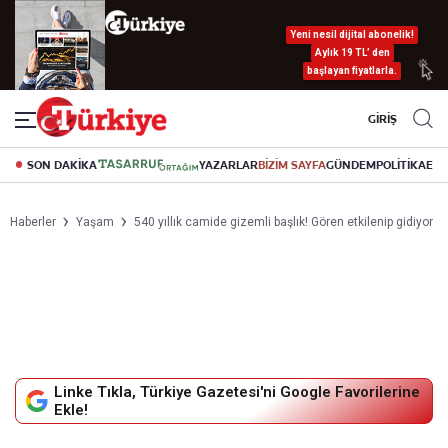
Yeni nesil dijital abonelik!
Aylık 19 TL’ den
başlayan fiyatlarla.
GİRİŞ
SON DAKİKA
YAZARLAR
BİZİM SAYFA
GÜNDEM
POLİTİKA
EK
Haberler
Yaşam
540 yıllık camide gizemli başlık! Gören etkilenip gidiyor
Linke Tıkla, Türkiye Gazetesi'ni Google Favorilerine
Ekle!