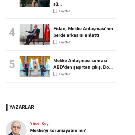
sü...
Kaydet
Fidan, Mekke Anlaşması'nın
4
perde arkasını anlattı
Kaydet
Mekke Anlaşması sonrası
5
ABD'den şaşırtan çıkış: Do...
Kaydet
YAZARLAR
Yücel Koç
Mekke’yi korumayalım mı?