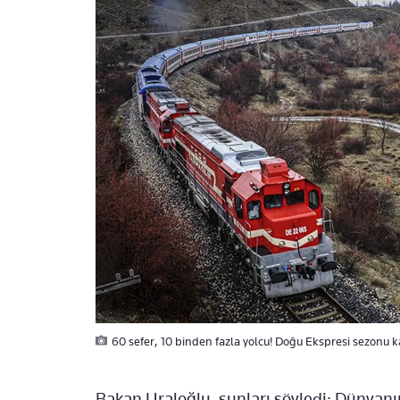
60 sefer, 10 binden fazla yolcu! Doğu Ekspresi sezonu 
Bakan Uraloğlu, şunları söyledi: Dünyanın