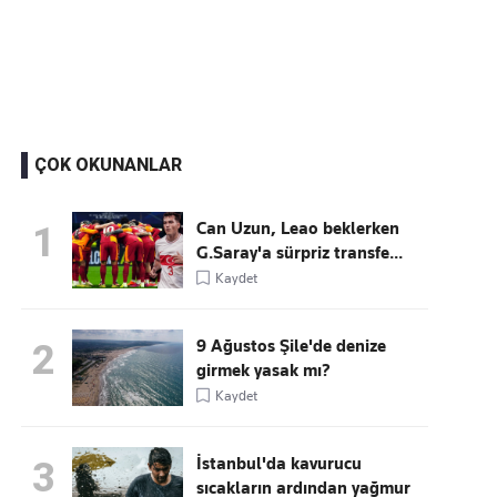
Kaçırmayın
Ücretsiz üye olun, gündemi şekillendiren gelişmeleri önce siz duyun
ÇOK OKUNANLAR
Can Uzun, Leao beklerken
1
G.Saray'a sürpriz transfe...
Kaydet
9 Ağustos Şile'de denize
2
girmek yasak mı?
Kaydet
İstanbul'da kavurucu
3
sıcakların ardından yağmur