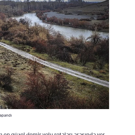
kapandı
 en güzel demir yolu rotaları arasında yer