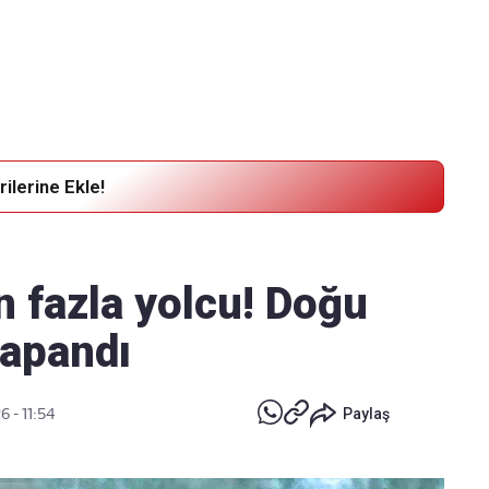
Haber Verin
Editör masamıza bilgi ve materyal göndermek için
tıklayın
ilerine Ekle!
n fazla yolcu! Doğu
kapandı
6 - 11:54
Paylaş