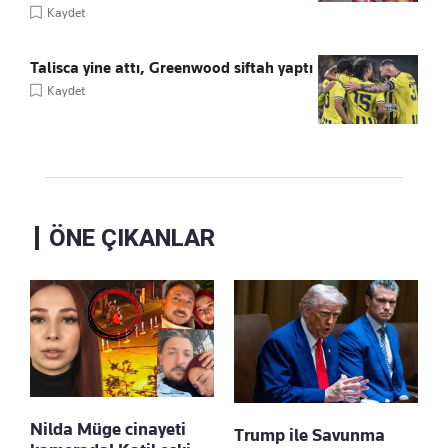
Kaydet
Talisca yine attı, Greenwood siftah yaptı
Kaydet
ÖNE ÇIKANLAR
Nilda Müge cinayeti
Trump ile Savunma