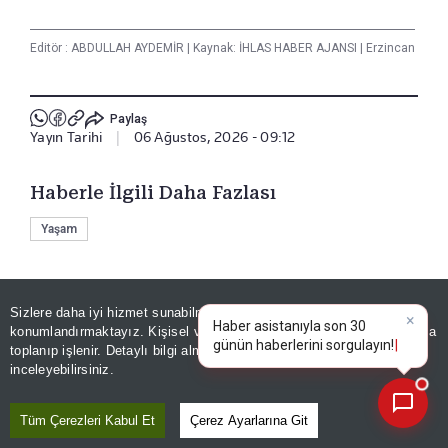
Editör :
ABDULLAH AYDEMİR
|
Kaynak: İHLAS HABER AJANSI
|
Erzincan
Paylaş
Yayın Tarihi
|
06 Ağustos, 2026 - 09:12
Haberle İlgili Daha Fazlası
Yaşam
Bizi Takip Edin
Sizlere daha iyi hizmet sunabilmek adına sitemizde
çerez
×
Haber asistanıyla son 30
konumlandırmaktayız. Kişisel verileriniz, KVKK ve GDPR kapsamında
günün hab
|
toplanıp işlenir. Detaylı bilgi almak için
Aydınlatma Metnimizi
📰
Son 30 güne ait haberleri, spor gelişmelerini veya yazar yazılarını sorgulayabilirsiniz.
inceleyebilirsiniz.
Tüm Çerezleri Kabul Et
Çerez Ayarlarına Git