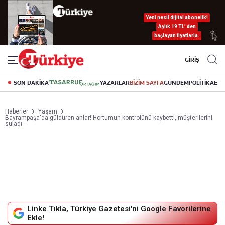
Yeni nesil dijital abonelik!
Aylık 19 TL’ den
başlayan fiyatlarla.
GİRİŞ
SON DAKİKA
YAZARLAR
BİZİM SAYFA
GÜNDEM
POLİTİKA
EK
Haberler
Yaşam
Bayrampaşa'da güldüren anlar! Hortumun kontrolünü kaybetti, müşterilerini
suladı
Linke Tıkla, Türkiye Gazetesi'ni Google Favorilerine
Ekle!