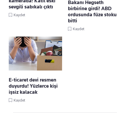
kamerada! Katil eski
Bakanı Hegseth
sevgili sabıkalı çıktı
birbirine girdi! ABD
ordusunda füze stoku
Kaydet
bitti
Kaydet
E-ticaret devi resmen
duyurdu! Yüzlerce kişi
işsiz kalacak
Kaydet