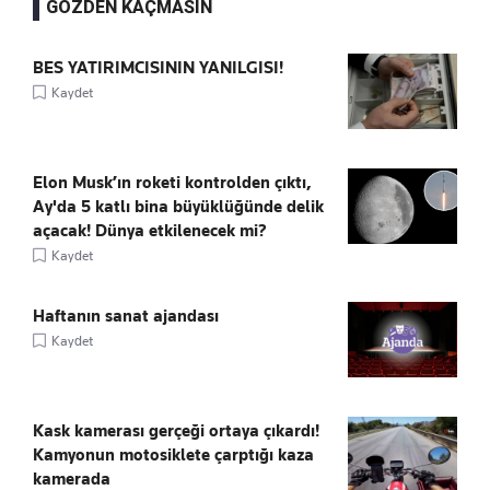
GÖZDEN KAÇMASIN
BES YATIRIMCISININ YANILGISI!
Kaydet
Elon Musk’ın roketi kontrolden çıktı,
Ay'da 5 katlı bina büyüklüğünde delik
açacak! Dünya etkilenecek mi?
Kaydet
Haftanın sanat ajandası
Kaydet
Kask kamerası gerçeği ortaya çıkardı!
Kamyonun motosiklete çarptığı kaza
kamerada