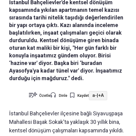
İstanbul Bahçelievler'de kentsel dönüşüm
kapsamında yıkılan apartmanın temel kazısı
sırasında tarihi nitelik taşıdığı değerlendirilen
bir yapı ortaya çıktı. Kazı alanında inceleme
başlatılırken, inşaat çalışmaları geçici olarak
durduruldu. Kentsel dönüşüme giren binada
oturan kat maliki bir kişi, "Her gün farklı bir
konuyla inşaatımız gündem oluyor. Birisi
‘hazine var' diyor. Başka biri ‘buradan
Ayasofya'ya kadar tünel var' diyor. İnşaatımız
durduğu için mağduruz." dedi.
a-
|
+A
Özetle
Dinle
Kaydet
İstanbul Bahçelievler ilçesine bağlı Siyavuşpaşa
Mahallesi Başak Sokak'ta yaklaşık 30 yıllık bina,
kentsel dönüşüm çalışmaları kapsamında yıkıldı.